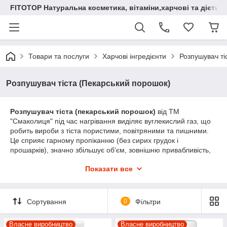
FITOTOP Натуральна косметика, вітаміни,харчові та дієтич
Товари та послуги
Харчові інгредієнти
Розпушувач ті
Розпушувач тіста (Пекарський порошок)
Розпушувач тіста (пекарський порошок)
від ТМ
"Смаколиця" під час нагрівання виділяє вуглекислий газ, що
робить вироби з тіста пористими, повітряними та пишними.
Це сприяє гарному пропіканню (без сирих грудок і
прошарків), значно збільшує об'єм, зовнішню привабливість,
підсилює аромат, покращує смак і засвоюваність виробу.
Показати все
Через натуральність усіх компонентів не викликає побічних
ефектів і алергічних реакцій, а мала кількість у загальній масі
продукції не впливає на її калорійність.
Сортування
0
Фільтри
Міжнародна організація споживачів (Consumers International)
рекомендує
замовити
розпушувач тіста оптом чи в
роздріб
для пекарської справи. Адже це допоможе завжди
Власне виробництво
Власне виробництво