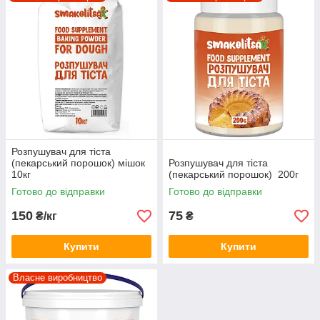
підтримувати високу привабливість і якість продукції без
істотного збільшення її собівартості.
Розпушувач для тіста
(пекарський порошок) мішок
Розпушувач для тіста
10кг
(пекарський порошок) 200г
Готово до відправки
Готово до відправки
150
75
₴/кг
₴
Купити
Купити
Власне виробництво