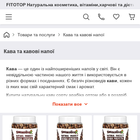
FITOTOP Натуральна косметика, вітаміни,харчові та дієтич
Товари та послуги
Кава та кавові напої
Кава та кавові напої
Кава
— це один із найпоширеніших напоїв у світі. Він є
невіддільною частиною нашого життя і використовується в
різних формах і поєднаннях. Є безліч різновидів
кави
, кожен
із яких має свій характерний смак і аромат.
Купити натуральну каву сорту арабіка оптом або в роздріб,
мелену або в зернах, зелену або обсмажену від ТМ
Показати все
«Smakolica» Ви можете вже
зараз
. Наш менеджер із
задоволенням допоможе підібрати найкращий для Вас
варіант і відповість на всі питання щодо товару.