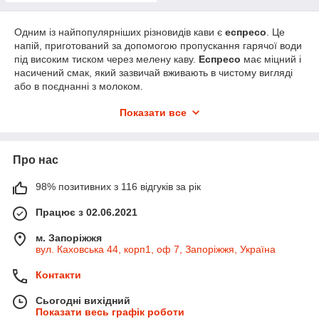
Одним із найпопулярніших різновидів кави є
еспресо
. Це
напій, приготований за допомогою пропускання гарячої води
під високим тиском через мелену каву.
Еспресо
має міцний і
насичений смак, який зазвичай вживають в чистому вигляді
або в поєднанні з молоком.
Власникам кав'ярень, торгових точок та ресторанів ми
Показати все
пропонуємо оптові поставки в тарі великого обсягу. Для
домашнього користування ми рекомендуємо купити каву у
дрібній тарі, що дозволить завжди насолоджуватися свіжим
Про нас
напоєм. Замовити каву сорту робуста в роздріб або оптом від
ТМ «Смаколиця» у зручній для вас фасуванні Ви можете,
перейшовши за цим
98% позитивних з 116 відгуків за рік
посиланням
.
Капучино
— це інший популярний різновид кави. Він
Працює з 02.06.2021
складається з рівних часток еспресо, молока та піни з
молока. Капучино має м'якший смак, ніж еспресо, і зазвичай
м. Запоріжжя
вживається вранці або всередині дня.
вул. Каховська 44, корп1, оф 7, Запоріжжя, Україна
Лате
— це напій, приготований з еспресо та молока. Лате
Контакти
має м'якший смак, ніж еспресо, і зазвичай подається у
великих склянках. Цей різновид кави популярний у всьому
Сьогодні вихідний
світі та вживається як вранці, так і впродовж дня.
Показати весь графік роботи