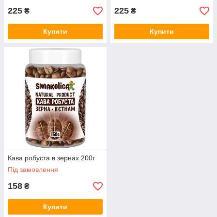
225
225
₴
₴
Купити
Купити
Кава робуста в зернах 200г
Під замовлення
158
₴
Купити