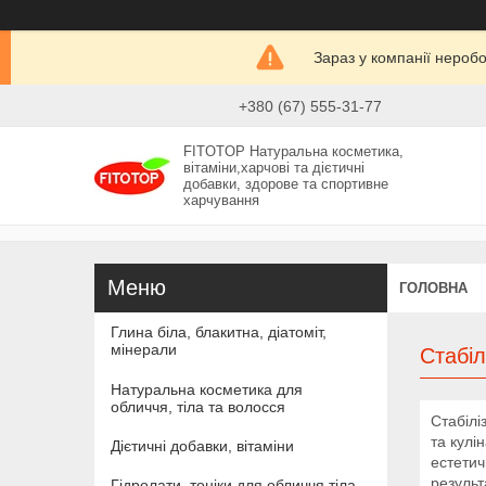
Зараз у компанії нероб
+380 (67) 555-31-77
FITOTOP Натуральна косметика,
вітаміни,харчові та дієтичні
добавки, здорове та спортивне
харчування
ГОЛОВНА
Глина біла, блакитна, діатоміт,
мінерали
Стабіл
Натуральна косметика для
обличчя, тіла та волосся
Стабілі
та кулі
Дієтичні добавки, вітаміни
естетич
результ
Гідролати, тоніки для обличчя тіла