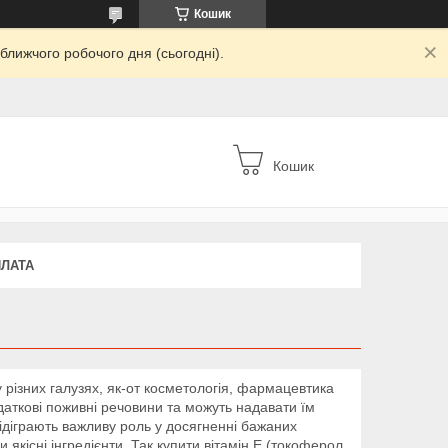
Кошик
ближчого робочого дня (сьогодні).
Кошик
ПЛАТА
у різних галузях, як-от косметологія, фармацевтика
даткові поживні речовини та можуть надавати їм
ідіграють важливу роль у досягненні бажаних
якісні інгредієнти. Так купити вітамін Е (токоферол,