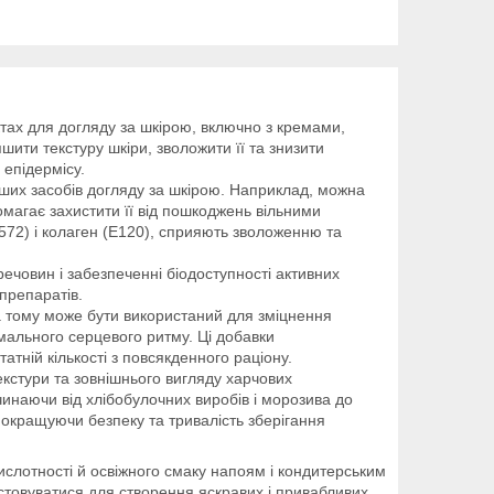
уктах для догляду за шкірою, включно з кремами,
ти текстуру шкіри, зволожити її та знизити
 епідермісу.
іших засобів догляду за шкірою. Наприклад, можна
омагає захистити її від пошкоджень вільними
E572) і колаген (E120), сприяють зволоженню та
речовин і забезпеченні біодоступності активних
 препаратів.
а тому може бути використаний для зміцнення
рмального серцевого ритму. Ці добавки
атній кількості з повсякденного раціону.
кстури та зовнішнього вигляду харчових
очинаючи від хлібобулочних виробів і морозива до
покращуючи безпеку та тривалість зберігання
слотності й освіжного смаку напоям і кондитерським
истовуватися для створення яскравих і привабливих