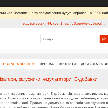
очий час. Замовлення та повідомлення будуть оброблені з 09:00 най
вул. Каховська 44, корп1, оф 7, Запоріжжя, Україна
ТОВАРИ ТА ПОСЛУГИ
ПРО НАС
КОНТАКТИ
ДОСТАВКА ТА О
ізатори, загусники, емульгатори, Е-добавки
затори, загусники, емульгатори, Е-добавки відіграють важливу роль 
нарія. Вони сприяють поліпшенню якості продуктів, забезпечують до
ної привабливості. Правильне дозування та способи застосування в
атів. Дотримуйтесь рекомендацій виробника та використовуйте тільки 