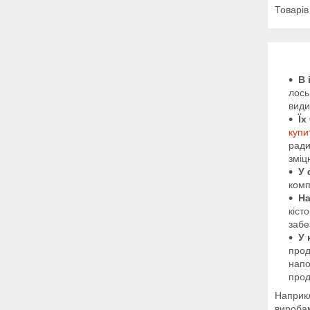
В 
лось
види
Їх
купи
ради
зміц
У 
комп
На
кіст
забе
У 
прод
напо
прод
Наприкл
виробам