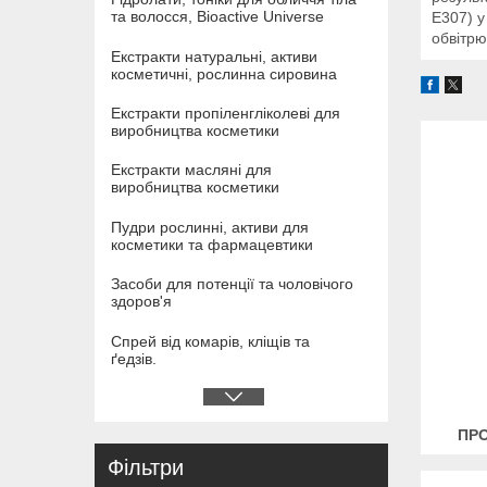
та волосся, Bioactive Universe
Е307) у
обвітр
Екстракти натуральні, активи
косметичні, рослинна сировина
Екстракти пропіленгліколеві для
виробництва косметики
Екстракти масляні для
виробництва косметики
Пудри рослинні, активи для
косметики та фармацевтики
Засоби для потенції та чоловічого
здоров'я
Спрей від комарів, кліщів та
ґедзів.
ПРО
Фільтри