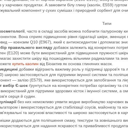
в у харчових продуктах. А замовити білу глину (каолін, Е559) гуртом і
жувальний компонент у сухих сумішах і природний сорбент для очищ
Типи
косметології
, часто в складі засобів можна побачити гіалуронову 
онентом. Вона сприяє підвищенню рівня гідратації шкіри, зменшує 
овид — коензим Q10 (Е967), який є антиоксидантом і допомагає зни
бір правильного вигляду
добавок залежить від конкретних потреб
ген (Е120) може бути використаний для підвищення пружності шкіри
магає захистити шкіру від пошкоджень вільними радикалами та зни
можете
купить каолин
від Біоактив як основа глиняних масок.
медицині
добавки відіграють важливу роль у підтримці здоров'я та лі
0) широко застосовується для підтримки імунної системи та поліпш
онент — залізо (E579), яке використовується для запобігання та лік
т вибір Є-шок
ґрунтується на конкретних потребах організму та ста
 використаний для підтримки здорових кісток і імунної системи, а о
ов'я серця й судин.
кулінарії
без них неможливо уявити жодне виробництво харчових ви
ьгатором і використовується для стабілізації соусів, майонезу та к
зв'язувальні та загускові властивості та широко застосовується в ха
омішки додаються для поліпшення смаку, текстури та зовнішнього ви
икористовуються для надання яскравості та привабливості продуктам