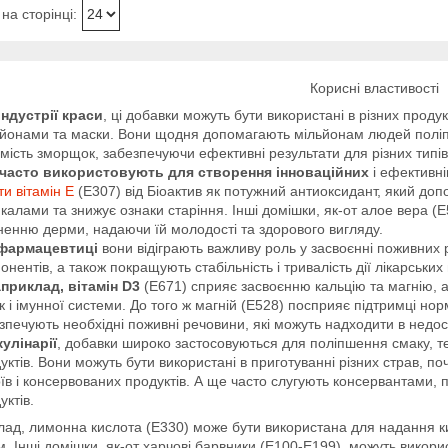
Корисні властивості
індустрії краси
, ці добавки можуть бути використані в різних прод
йонами та маски. Вони щодня допомагають мільйонам людей поліпши
мість зморщок, забезпечуючи ефективні результати для різних типів
 часто використовують для створення інноваційних
і ефективн
ти вітамін Е
(E307) від Біоактив як потужний антиоксидант, який доп
калами та знижує ознаки старіння. Інші домішки, як-от алое вера (
ненню дерми, надаючи їй молодості та здорового вигляду.
фармацевтиці
вони відіграють важливу роль у засвоєнні поживних 
онентів, а також покращують стабільність і тривалість дії лікарських
приклад, вітамін D3
(E671) сприяє засвоєнню кальцію та магнію, 
ок і імунної системи. До того ж магній (E528) посприяє підтримці но
зпечують необхідні поживні речовини, які можуть надходити в недост
кулінарії
, добавки широко застосовуються для поліпшення смаку, те
уктів. Вони можуть бути використані в приготуванні різних страв, п
їв і консервованих продуктів. А ще часто слугують консервантами, 
уктів.
ад, лимонна кислота (E330) може бути використана для надання ки
. Інші домішки, як-от харчові барвники (E100-E199), можуть викор