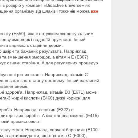
 в роздріб у компанії «Bioactive universe» як
ення організму від шлаків і токсинів можна
вже
кислоту (Е550), яка є потужним зволожувальним
появу зморщок і надає їй пружності. Інший
зити видимість старіння дерми.
 шкіри та бажаних результатів. Наприклад,
 та зменшення зморщок, а вітамін Е (E307)
жує ознаки старіння. А для регулярних процедур
куванні різних станів. Наприклад, вітамін С
ення загального стану організму. Інший важливий
ування анемії.
ні здоров'я. Наприклад, вітамін D3 (E671) може
мега-3 жирні кислоти (E460) дуже корисні для
робів. Наприклад, лецитин (Е322) є
ондитерських виробів. А ксантанова камедь (Е415)
рчовій промисловості.
гляду страв. Наприклад, харчові барвники (E100-
, а антиоксиданти, як-от вітамін С (E300),