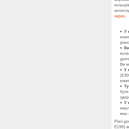
кольорі
антислу
зараз
.
У 
комп
різн
Ви
кола
допо
Ви 
У 
(E30
комп
Ту
бути
здор
У 
емул
має 
Різні д
E199) в