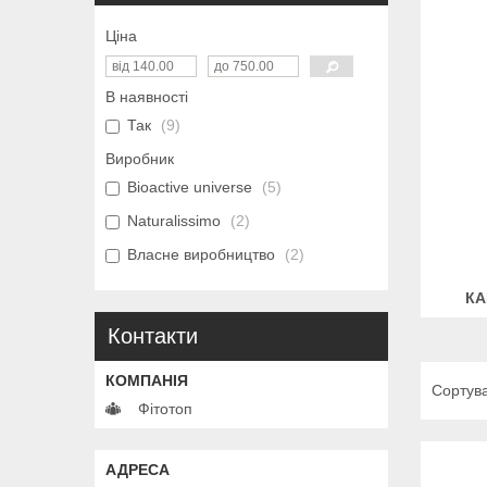
Ціна
В наявності
Так
9
Виробник
Bioactive universe
5
Naturalissimo
2
Власне виробництво
2
КА
Контакти
Фітотоп