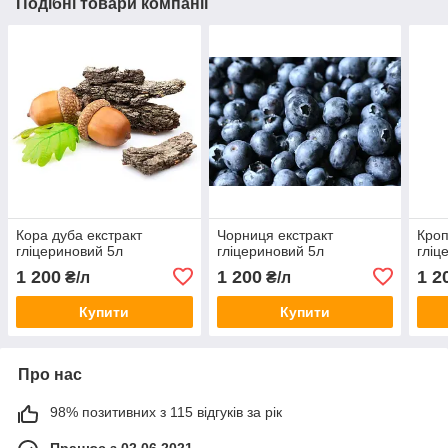
Подібні товари компанії
Кора дуба екстракт
Чорниця екстракт
Кроп
гліцериновий 5л
гліцериновий 5л
гліц
1 200
1 200
1 2
₴/л
₴/л
Купити
Купити
Про нас
98% позитивних з 115 відгуків за рік
Працює з 02.06.2021