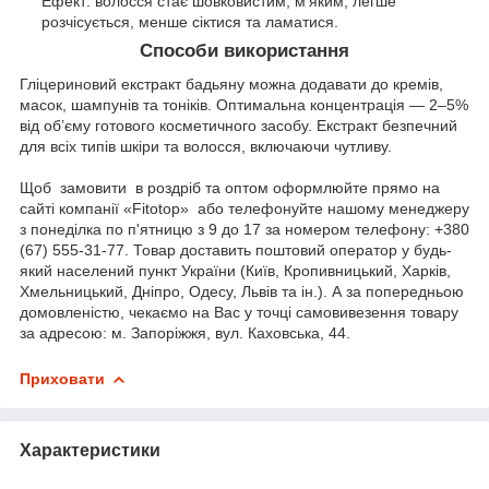
Ефект: волосся стає шовковистим, м’яким, легше
розчісується, менше сіктися та ламатися.
Способи використання
Гліцериновий екстракт бадьяну можна додавати до кремів,
масок, шампунів та тоніків. Оптимальна концентрація — 2–5%
від об’єму готового косметичного засобу. Екстракт безпечний
для всіх типів шкіри та волосся, включаючи чутливу.
Щоб замовити в роздріб та оптом оформлюйте прямо на
сайті компанії «Fitotop» або телефонуйте нашому менеджеру
з понеділка по п'ятницю з 9 до 17 за номером телефону: +380
(67) 555-31-77. Товар доставить поштовий оператор у будь-
який населений пункт України (Київ, Кропивницький, Харків,
Хмельницький, Дніпро, Одесу, Львів та ін.). А за попередньою
домовленістю, чекаємо на Вас у точці самовивезення товару
за адресою: м. Запоріжжя, вул. Каховська, 44.
Приховати
Характеристики