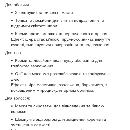
Для обличчя:
Зволожуючі та живильні маски.
Тоніки та лосьйони для зняття подразнення та
підтримки свіжості шкіри.
Креми проти зморшок та передчасного старіння.
Ефект: шкіра стає м’якою, пружною, зникає відчуття
сухості, зменшується почервоніння та подразнення.
Для тіла:
Креми та лосьйони після душу або ванни для
глибокого зволоження.
Олії для масажу з розслаблюючою та тонізуючою
дією.
Ефект: шкіра еластична, зволожена, бархатиста, з
покращеним мікроциркуляторним обміном.
Для волосся:
Маски та сироватки для відновлення та блиску
волосся.
Шампуні з екстрактом для зміцнення коренів та
зменшення ламкості.