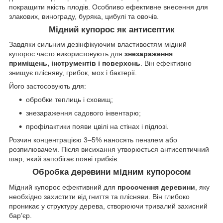
покращити якість плодів. Особливо ефективне внесення для
злакових, винограду, буряка, цибулі та овочів.
Мідний купорос як антисептик
Завдяки сильним дезінфікуючим властивостям мідний
купорос часто використовують для
знезараження
приміщень, інструментів і поверхонь
. Він ефективно
знищує плісняву, грибок, мох і бактерії.
Його застосовують для:
обробки теплиць і сховищ;
знезараження садового інвентарю;
профілактики появи цвілі на стінах і підлозі.
Розчин концентрацією 3–5% наносять пензлем або
розпилювачем. Після висихання утворюється антисептичний
шар, який запобігає появі грибків.
Обробка деревини мідним купоросом
Мідний купорос ефективний для
просочення деревини
, яку
необхідно захистити від гниття та плісняви. Він глибоко
проникає у структуру дерева, створюючи тривалий захисний
бар’єр.