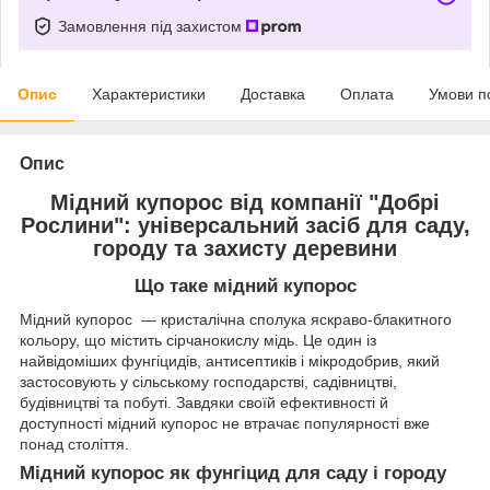
Замовлення під захистом
Опис
Характеристики
Доставка
Оплата
Умови п
Опис
Мідний купорос від компанії "Добрі
Рослини": універсальний засіб для саду,
городу та захисту деревини
Що таке мідний купорос
Мідний купорос — кристалічна сполука яскраво-блакитного
кольору, що містить сірчанокислу мідь. Це один із
найвідоміших фунгіцидів, антисептиків і мікродобрив, який
застосовують у сільському господарстві, садівництві,
будівництві та побуті. Завдяки своїй ефективності й
доступності мідний купорос не втрачає популярності вже
понад століття.
Мідний купорос як фунгіцид для саду і городу