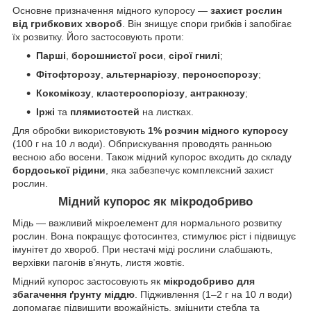
Основне призначення мідного купоросу —
захист рослин
від грибкових хвороб
. Він знищує спори грибків і запобігає
їх розвитку. Його застосовують проти:
Парші
,
борошнистої роси
,
сірої гнилі
;
Фітофторозу
,
альтернаріозу
,
пероноспорозу
;
Кокомікозу
,
кластероспоріозу
,
антракнозу
;
Іржі
та
плямистостей
на листках.
Для обробки використовують
1% розчин мідного купоросу
(100 г на 10 л води). Обприскування проводять ранньою
весною або восени. Також мідний купорос входить до складу
бордоської рідини
, яка забезпечує комплексний захист
рослин.
Мідний купорос як мікродобриво
Мідь — важливий мікроелемент для нормального розвитку
рослин. Вона покращує фотосинтез, стимулює ріст і підвищує
імунітет до хвороб. При нестачі міді рослини слабшають,
верхівки пагонів в’януть, листя жовтіє.
Мідний купорос застосовують як
мікродобриво для
збагачення ґрунту міддю
. Підживлення (1–2 г на 10 л води)
допомагає підвищити врожайність, зміцнити стебла та