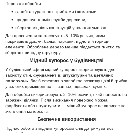
Переваги обробки:
запобігає ураженню грибками і комахами;
продовжує термін служби деревини;
зберігає міцність конструкцій у вологих умовах.
Для просочення застосовують 5–10% розчин, яким
покривають дошки, балки, паркани, підлоги й горищні
елементи. Оброблене дерево менше піддається гниттю та
зберігає природну структуру.
Мідний купорос у будівництві
У будівельній сфері мідний купорос використовують для
захисту стін, фундаментів, штукатурки та цегляних
поверхонь
. Засіб ефективно запобігає розвитку цвілі й грибка
у вологих приміщеннях — ваннах, підвалах, кухнях.
Для обробки використовують 3–10% розчин, який наносять на
заражені ділянки. Після висихання поверхню можна
фарбувати або штукатурити — мідний купорос не впливає на
зчеплення матеріалів.
Безпечне використання
Під час роботи з мідним купоросом слід дотримуватись