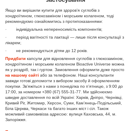
Якщо ви вирішили купити для здоров’я суглобів з
хондроїтином, глюкозаміном і морським колагеном, тоді
рекомендуємо ознайомитись з протипоказаннями:
· індивідуальна непереносимість компонентів;
· період вагітності та лактації — лише після консультації з
лікарем;
· не рекомендується дітям до 12 років.
Придбати
капсули для відновлення суглобів з глюкозаміном,
хондроїтином і морським колагеном Bioactive Universe можна
як у роздріб, так і гуртом. Замовлення оформити дуже просто
на нашому сайті
або за телефоном. Наші консультанти
завжди готові допомогти з вибором засобу й оформленням
покупки. Зв’яжіться з нами з понеділка по п’ятницю, з 9:00 до
17:00, за номером +380 (67) 555-31-77. Ми здійснюємо
швидке доставлення по всій Україні: Харків, Дніпро, Чернівці,
Кривий Ріг, Житомир, Херсон, Суми, Кам’янець-Подільський,
Біла Церква, Черкаси та багато інших міст і сіл. Також
можливий самовивізза адресою: вулиця Каховська, 44, м.
Запоріжжя.