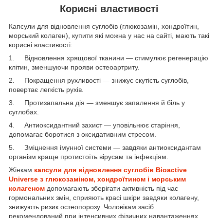
Корисні властивості
Капсули для відновлення суглобів (глюкозамін, хондроїтин,
морський колаген), купити які можна у нас на сайті, мають такі
корисні властивості:
1. Відновлення хрящової тканини — стимулює регенерацію
клітин, зменшуючи прояви остеоартриту.
2. Покращення рухливості — знижує скутість суглобів,
повертає легкість рухів.
3. Протизапальна дія — зменшує запалення й біль у
суглобах.
4. Антиоксидантний захист — уповільнює старіння,
допомагає боротися з оксидативним стресом.
5. Зміцнення імунної системи — завдяки антиоксидантам
організм краще протистоїть вірусам та інфекціям.
Жінкам
капсули для відновлення суглобів Bioactive
Universe з глюкозаміном, хондроїтином і морським
колагеном
допомагають зберігати активність під час
гормональних змін, сприяють красі шкіри завдяки колагену,
знижують ризик остеопорозу. Чоловікам засіб
рекомендований при інтенсивних фізичних навантаженнях,