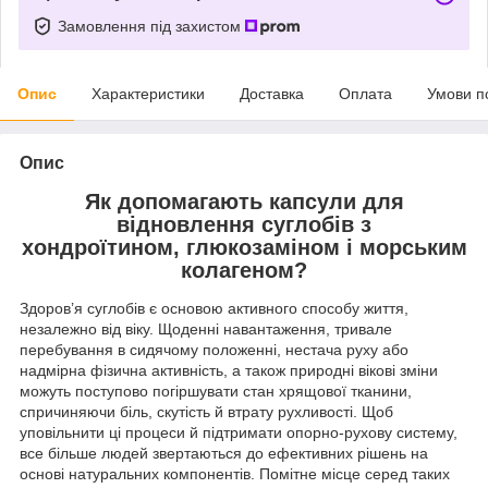
Замовлення під захистом
Опис
Характеристики
Доставка
Оплата
Умови п
Опис
Як допомагають капсули для
відновлення суглобів з
хондроїтином, глюкозаміном і морським
колагеном?
Здоров’я суглобів є основою активного способу життя,
незалежно від віку. Щоденні навантаження, тривале
перебування в сидячому положенні, нестача руху або
надмірна фізична активність, а також природні вікові зміни
можуть поступово погіршувати стан хрящової тканини,
спричиняючи біль, скутість й втрату рухливості. Щоб
уповільнити ці процеси й підтримати опорно-рухову систему,
все більше людей звертаються до ефективних рішень на
основі натуральних компонентів. Помітне місце серед таких