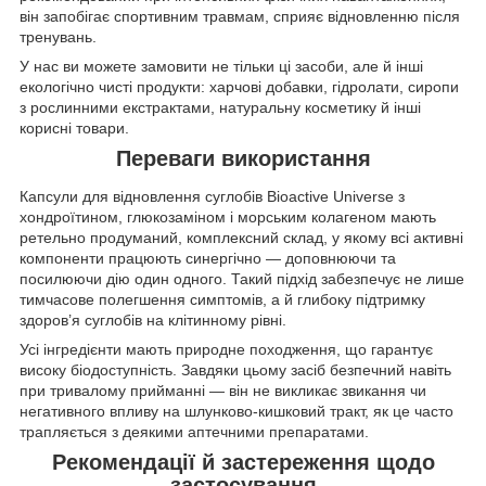
він запобігає спортивним травмам, сприяє відновленню після
тренувань.
У нас ви можете замовити не тільки ці засоби, але й інші
екологічно чисті продукти: харчові добавки, гідролати, сиропи
з рослинними екстрактами, натуральну косметику й інші
корисні товари.
Переваги використання
Капсули для відновлення суглобів Bioactive Universe з
хондроїтином, глюкозаміном і морським колагеном мають
ретельно продуманий, комплексний склад, у якому всі активні
компоненти працюють синергічно — доповнюючи та
посилюючи дію один одного. Такий підхід забезпечує не лише
тимчасове полегшення симптомів, а й глибоку підтримку
здоров’я суглобів на клітинному рівні.
Усі інгредієнти мають природне походження, що гарантує
високу біодоступність. Завдяки цьому засіб безпечний навіть
при тривалому прийманні — він не викликає звикання чи
негативного впливу на шлунково-кишковий тракт, як це часто
трапляється з деякими аптечними препаратами.
Рекомендації й застереження щодо
застосування