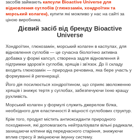
засобів займають
капсули Bioactive Universe для
відновлення суглобів (глюкозамін, хондроїтин та
морський колаген),
купити які можливо у нас на сайті за
ціною виробника.
Дієвий засіб від бренду Bioactive
Universe
Хондроїтин, глюкозамін, морський колаген в каспулах, для
відновлення суглобів — це сучасна біологічно активна
добавка у формі капсул, створена задля відновлення й
підтримки здоров’я суглобів, хрящів і зв'язок. До її складу
входить глюкозамін — природна речовина, яка бере участь у
формуванні й регенерації.
Його дія посилюється хондроїтином, що сприяє зволоженню
хрящів і знижує тертя у суглобах, забезпечуючи їхню кращу
рухливість.
Морський колаген у формулі служить джерелом білка,
необхідного для еластичності й міцності суглобових структур.
Крім того, продукт містить антиоксиданти природного
походження, які допомагають нейтралізувати вільні радикали,
захищаючи клітини від передчасного старіння, знижуючи
вплив стресу й зміцнюючи імунну систему.