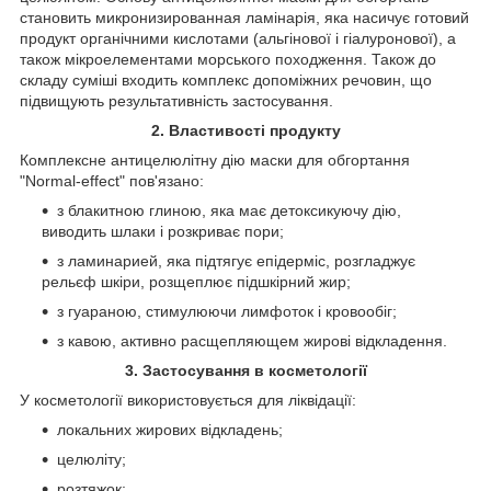
становить микронизированная ламінарія, яка насичує готовий
продукт органічними кислотами (альгінової і гіалуронової), а
також мікроелементами морського походження. Також до
складу суміші входить комплекс допоміжних речовин, що
підвищують результативність застосування.
2. Властивості продукту
Комплексне антицелюлітну дію маски для обгортання
"Normal-effect" пов'язано:
з блакитною глиною, яка має детоксикуючу дію,
виводить шлаки і розкриває пори;
з ламинарией, яка підтягує епідерміс, розгладжує
рельєф шкіри, розщеплює підшкірний жир;
з гуараною, стимулюючи лимфоток і кровообіг;
з кавою, активно расщепляющем жирові відкладення.
3. Застосування в косметології
У косметології використовується для ліквідації:
локальних жирових відкладень;
целюліту;
розтяжок;