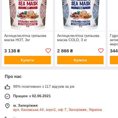
Антицелюлітна грязьова
Антицелюлітна грязьова
Гідр
маска HOT, 3кг
маска COLD, 3 кг
акти
жир
стим
3 138
2 866
344
₴
₴
тоні
Купити
Купити
Про нас
98% позитивних з 117 відгуків за рік
Працює з 02.06.2021
м. Запоріжжя
вул. Каховська 44, корп1, оф 7, Запоріжжя, Україна