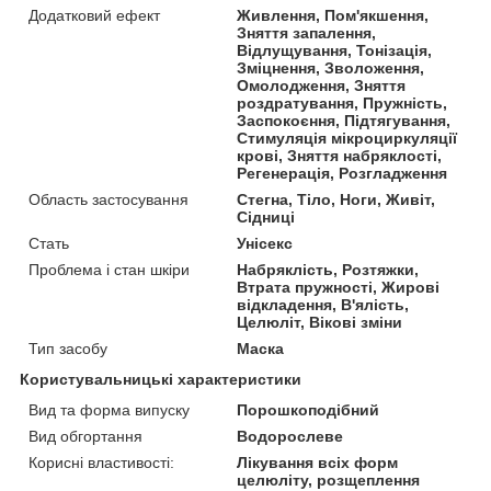
Додатковий ефект
Живлення, Пом'якшення,
Зняття запалення,
Відлущування, Тонізація,
Зміцнення, Зволоження,
Омолодження, Зняття
роздратування, Пружність,
Заспокоєння, Підтягування,
Стимуляція мікроциркуляції
крові, Зняття набряклості,
Регенерація, Розгладження
Область застосування
Стегна, Тіло, Ноги, Живіт,
Сідниці
Стать
Унісекс
Проблема і стан шкіри
Набряклість, Розтяжки,
Втрата пружності, Жирові
відкладення, В'ялість,
Целюліт, Вікові зміни
Тип засобу
Маска
Користувальницькі характеристики
Вид та форма випуску
Порошкоподібний
Вид обгортання
Водорослеве
Корисні властивості:
Лікування всіх форм
целюліту, розщеплення