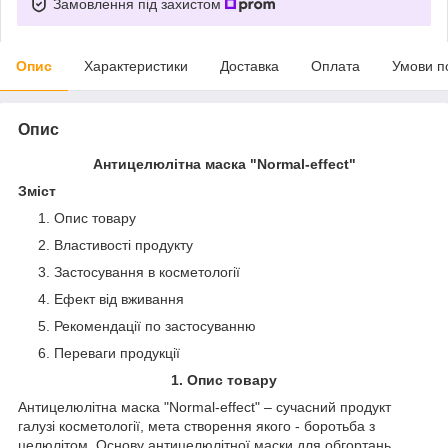
Замовлення під захистом
Опис
Характеристики
Доставка
Оплата
Умови п
Опис
Антицелюлітна маска "Normal-effect"
Зміст
Опис товару
Властивості продукту
Застосування в косметології
Ефект від вживання
Рекомендації по застосуванню
Переваги продукції
1. Опис товару
Антицелюлітна маска "Normal-effect" – сучасний продукт
галузі косметології, мета створення якого - боротьба з
целюлітом. Основу антицелюлітної маски для обгортань