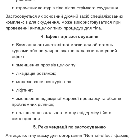
втрачених контурів тіла після стрімкого схуднення.
Застосовується як основний діючий засіб спеціалізованих
комплексів для схуднення, може використовуватися при
проведенні антицелюлітних процедур для тіла.
4. Ефект від застосування
Вживання антицелюлітної маски для обгортань
курсами або регулярно здатне надавати наступний
ефект:
зменшення проявів целюліту;
ліквідація розтяжок;
моделювання контурів тіла;
ліфтинг;
зменшення підшкірної жирової прошарку та обсягів
проблемних ділянок;
поліпшення загального стану епідермісу і його
омолодження.
5. Рекомендації по застосуванню
Антицелюлітну маску для обгортання "Normal-effect" фахівці