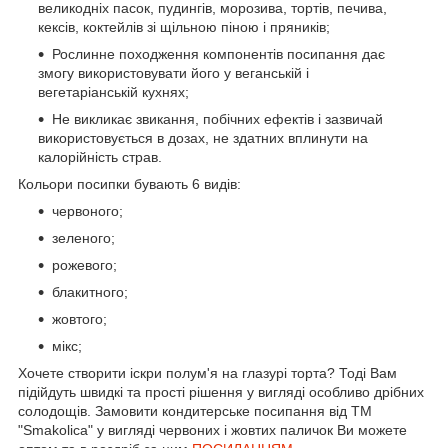
великодніх пасок, пудингів, морозива, тортів, печива,
кексів, коктейлів зі щільною піною і пряників;
Рослинне походження компонентів посипання дає
змогу використовувати його у веганській і
вегетаріанській кухнях;
Не викликає звикання, побічних ефектів і зазвичай
використовується в дозах, не здатних вплинути на
калорійність страв.
Кольори посипки бувають 6 видів:
червоного;
зеленого;
рожевого;
блакитного;
жовтого;
мікс;
Хочете створити іскри полум'я на глазурі торта? Тоді Вам
підійдуть швидкі та прості рішення у вигляді особливо дрібних
солодощів. Замовити кондитерське посипання від ТМ
"Smakolica" у вигляді червоних і жовтих паличок Ви можете