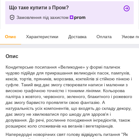
Що таке купити з Пром?
Замовлення під захистом
Опис
Характеристики
Доставка
Оплата
Умови п
Опис
Кондитерське посипання «Великодне» у формі паличок
чудово підійде для прикрашання великодніх пасок, пампухів,
кексів, тортів, пряників, морозива, коктейлів зі стійкою пінкою і
суфле. Такий вид дає змогу створювати написи і малюнки з
високою графічною точністю і тонкими лініями. Кольорова
палітра з жовтого, червоного, зеленого, блакитного і рожевого
дає змогу барвисто проявляти свою фантазію. А
натуральність усіх компонентів, що входять до складу декору,
дає змогу не хвилюватися про шкоду для здоров'я і
дозування. До речі, рослинне походження інгредієнтів, також
розширює коло споживачів на веганів і вегетаріанців.
Напередодні новорічних свят голову відвідують питання "Як