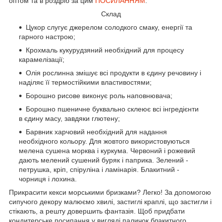
оптом та в роздріб за цим
ПОСИЛАННЯМ
.
Склад
Цукор слугує джерелом солодкого смаку, енергії та
гарного настрою;
Крохмаль кукурудзяний необхідний для процесу
карамелізації;
Олія рослинна змішує всі продукти в єдину речовину і
наділяє її термостійкими властивостями;
Борошно рисове виконує роль наповнювача;
Борошно пшеничне буквально склеює всі інгредієнти
в єдину масу, завдяки глютену;
Барвник харчовий необхідний для надання
необхідного кольору. Для жовтого використовуються
мелена сушена морква і куркума. Червоний і рожевий
дають мелений сушений буряк і паприка. Зелений -
петрушка, кріп, спіруліна і ламінарія. Блакитний -
чорниця і лохина.
Прикрасити кекси морськими бризками? Легко! За допомогою
сипучого декору малюємо хвилі, застиглі краплі, що застигли і
стікають, а решту довершить фантазія. Щоб придбати
кондитерське посипання у вигляді паличок блакитного