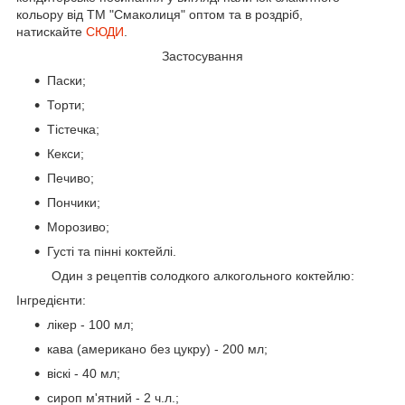
кольору від ТМ "Смаколиця" оптом та в роздріб,
натискайте
СЮДИ
.
Застосування
Паски;
Торти;
Тістечка;
Кекси;
Печиво;
Пончики;
Морозиво;
Густі та пінні коктейлі.
Один з рецептів солодкого алкогольного коктейлю:
Інгредієнти:
лікер - 100 мл;
кава (американо без цукру) - 200 мл;
віскі - 40 мл;
сироп м'ятний - 2 ч.л.;