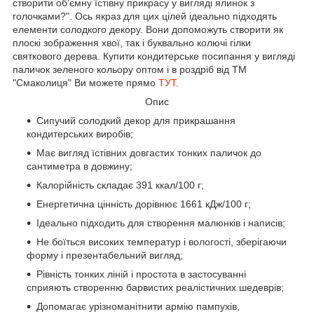
створити об'ємну їстівну прикрасу у вигляді ялинок з
голочками?". Ось якраз для цих цілей ідеально підходять
елементи солодкого декору. Вони допоможуть створити як
плоскі зображення хвої, так і буквально колючі гілки
святкового дерева. Купити кондитерське посипання у вигляді
паличок зеленого кольору оптом і в роздріб від ТМ
"Смаколиця" Ви можете прямо
ТУТ
.
Опис
Сипучий солодкий декор для прикрашання
кондитерських виробів;
Має вигляд їстівних довгастих тонких паличок до
сантиметра в довжину;
Калорійність складає 391 ккал/100 г;
Енергетична цінність дорівнює 1661 кДж/100 г;
Ідеально підходить для створення малюнків і написів;
Не боїться високих температур і вологості, зберігаючи
форму і презентабельний вигляд;
Рівність тонких ліній і простота в застосуванні
сприяють створенню барвистих реалістичних шедеврів;
Допомагає урізноманітнити армію пампухів,