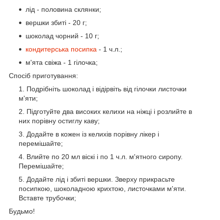
лід - половина склянки;
вершки збиті - 20 г;
шоколад чорний - 10 г;
кондитерська посипка
- 1 ч.л.;
м'ята свіжа - 1 гілочка;
Спосіб приготування:
Подрібніть шоколад і відірвіть від гілочки листочки
м'яти;
Підготуйте два високих келихи на ніжці і розлийте в
них порівну остиглу каву;
Додайте в кожен із келихів порівну лікер і
перемішайте;
Влийте по 20 мл віскі і по 1 ч.л. м'ятного сиропу.
Перемішайте;
Додайте лід і збиті вершки. Зверху прикрасьте
посипкою, шоколадною крихтою, листочками м'яти.
Вставте трубочки;
Будьмо!