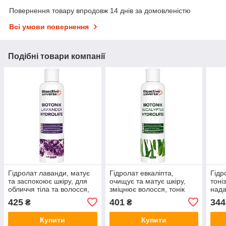
Повернення товару впродовж 14 днів за домовленістю
Всі умови повернення
Подібні товари компанії
Гідролат лаванди, матує
Гідролат евкаліпта,
Гідр
та заспокоює шкіру, для
очищує та матує шкіру,
тоні
обличчя тіла та волосся,
зміцнює волосся, тонік
нада
тонік 500мл, Bioactive
500 мл, Bioactive
тоні
425
401
344
₴
₴
Купити
Купити