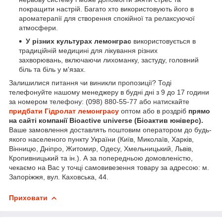
покращити настрій. Багато хто використовують його в
ароматерапії для створення спокійної та релаксуючої
атмосфери.
У різних культурах лемонграс
використовується в
традиційній медицині для лікування різних
захворювань, включаючи лихоманку, застуду, головний
біль та біль у м'язах.
Залишилися питання чи виникли пропозиції? Тоді
телефонуйте нашому менеджеру в будні дні з 9 до 17 години
за номером телефону: (098) 880-55-77 або натискайте
придбати Гідролат лемонграсу
оптом або в роздріб
прямо
на сайті компанії Bioactive universe (Біоактив юніверс).
Ваше замовлення доставлять поштовим оператором до будь-
якого населеного пункту України (Київ, Миколаїв, Харків,
Вінницю, Дніпро, Житомир, Одесу, Хмельницький, Львів,
Кропивницький та ін.). А за попередньою домовленістю,
чекаємо на Вас у точці самовивезення товару за адресою: м.
Запоріжжя, вул. Каховська, 44.
Приховати