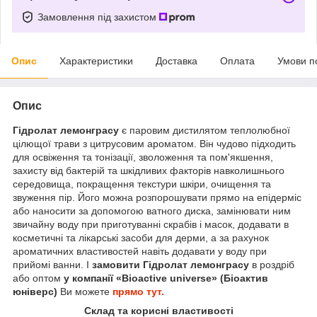
Замовлення під захистом
Опис
Характеристики
Доставка
Оплата
Умови п
Опис
Гідролат лемонграсу
є паровим дистилятом теплолюбної
цілющої трави з цитрусовим ароматом. Він чудово підходить
для освіження та тонізації, зволоження та пом'якшення,
захисту від бактерій та шкідливих факторів навколишнього
середовища, покращення текстури шкіри, очищення та
звуження пір. Його можна розпорошувати прямо на епідерміс
або наносити за допомогою ватного диска, замінювати ним
звичайну воду при приготуванні скрабів і масок, додавати в
косметичні та лікарські засоби для дерми, а за рахунок
ароматичних властивостей навіть додавати у воду при
прийомі ванни. І
замовити Гідролат лемонграсу
в роздріб
або оптом
у компанії «Bioactive universe» (Біоактив
юніверс)
Ви можете
прямо тут.
Склад та корисні властивості