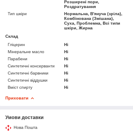
Розширені пори,
Роздратування
Тип шкіри
Нормальна, В'януча (зріла),
Комбінована (Змішана),
Суха, Проблемна, Всі типи
шкіри, Жирна
Склад
Гліцерин
Ні
Мінеральне масло
Ні
Парабени
Ні
Синтетичні консерванти
Ні
Синтетичні барвники
Ні
Синтетичні віддушки
Ні
Вміст спирту
Ні
Приховати
Умови доставки
Нова Пошта