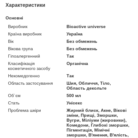
Характеристики
Основні
Виробник
Bioactive universe
Країна виробник
Україна
Вік
Без обмежень
Вікова група
Без обмежень
Гіпоалергенний
Так
Класифікація
Органічна
косметичного засобу
Некомедогенно
Так
Область застосування
Шия, Обличчя, Тіло,
Область декольте
Об`єм
500 мл
Стать
Унісекс
Проблема шкіри
Жирний блиск, Акне, Вікові
зміни, Прищі, Зморшки,
Вугри, Міліуми (жировики),
Комедони, Глибокі зморшки,
Пігментація, Мімічні
зморшки, В'янення, В'ялість,