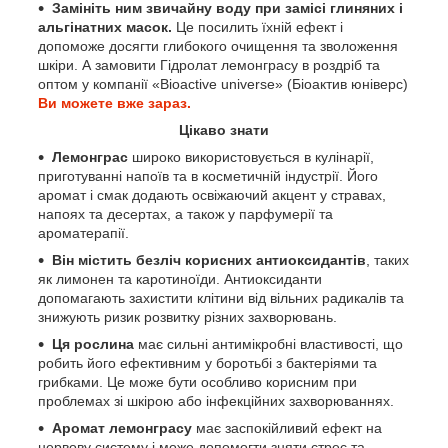
Замініть ним звичайну воду при замісі глиняних і
альгінатних масок.
Це посилить їхній ефект і
допоможе досягти глибокого очищення та зволоження
шкіри. А замовити Гідролат лемонграсу в роздріб та
оптом у компанії «Bioactive universe» (Біоактив юніверс)
Ви можете вже зараз.
Цікаво знати
Лемонграс
широко використовується в кулінарії,
приготуванні напоїв та в косметичній індустрії. Його
аромат і смак додають освіжаючий акцент у стравах,
напоях та десертах, а також у парфумерії та
ароматерапії.
Він містить безліч корисних антиоксидантів
, таких
як лимонен та каротиноїди. Антиоксиданти
допомагають захистити клітини від вільних радикалів та
знижують ризик розвитку різних захворювань.
Ця рослина
має сильні антимікробні властивості, що
робить його ефективним у боротьбі з бактеріями та
грибками. Це може бути особливо корисним при
проблемах зі шкірою або інфекційних захворюваннях.
Аромат лемонграсу
має заспокійливий ефект на
нервову систему і може допомогти зняти стрес та