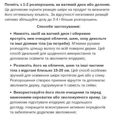
Почніть з 1-2 розпорошень на ватяний диск або долоню.
Це допоможе оцінити реакцію шкіри на продукт та визначити
його оптимальну кількість. За відсутності негативних реакцій
сміливо збільшуйте дозу до 3-4 і більше розпорошень.
Способи застосування:
Нанесіть засіб на ватний диск і обережно
протріть ним очищені обличчя, шию, зону декольте
та інші ділянки тіла (за потреби)
. М'якими рухами
розподіліть цілющу вологу по всій поверхні дерми. Цей
спосіб ідеальний для щоденного використання та
допомагає освіжити та зволожити епідерміс;
Розпиліть його на обличчя, шию та інші частини
тіла з відстані близько 15-20 см.
Цей спосіб особливо
зручний для освіження шкіри протягом дня або у спеку.
Розпорошення створює приємне відчуття та допомагає
зволожити дерму, підтримуючи її свіжість та сяйво;
Використовуйте його після очищення та перед
нанесенням сироватки або зволожуючого крему.
Це
допоможе підготувати епідерміс до подальшого
догляду, покращити всмоктування активних інгредієнтів
та забезпечити додаткове зволоження;