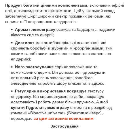
Продукт багатий цінними компонентами,
включаючи ефірні
олії, антиоксиданти та фітохімікати. Цей унікальний склад
забезпечує шкірі широкий спектр поживних речовин, які
сприяють її покращенню та здоров'ю:
Аромат лемонграсу
освіжає та бадьорить, надаючи
відчуття сил та енергії;
Дистилят
має антибактеріальні властивості, які
сприяють боротьбі зі згубними мікроорганізмами, тим
самим запобігаючи виникненню акне та запалень на
епідермісі;
Його застосування
сприяє зволоженню та
пом'якшенню дерми. Він допомагає підтримувати
оптимальний рівень зволоження, запобігає
зневодненню та робить шкіру м'якою та гладкою;
Регулярне використання покращує
текстуру
епідермісу. Він сприяє звуженню доби, покращує
еластичність і робить дерму більш пружною. А щоб
купити Гідролат лемонграсу
оптом та в роздріб від
компанії «Bioactive universe» (Біоактив юніверс),
переходьте
за цим активним посиланням
.
Застосування