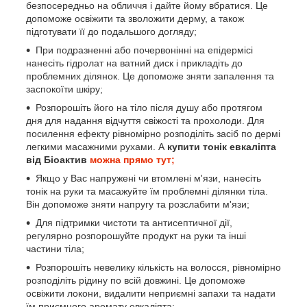
безпосередньо на обличчя і дайте йому вбратися. Це
допоможе освіжити та зволожити дерму, а також
підготувати її до подальшого догляду;
При подразненні або почервонінні на епідермісі
нанесіть гідролат на ватний диск і прикладіть до
проблемних ділянок. Це допоможе зняти запалення та
заспокоїти шкіру;
Розпорошіть його на тіло після душу або протягом
дня для надання відчуття свіжості та прохолоди. Для
посилення ефекту рівномірно розподіліть засіб по дермі
легкими масажними рухами. А
купити тонік евкаліпта
від Біоактив
можна прямо тут;
Якщо у Вас напружені чи втомлені м'язи, нанесіть
тонік на руки та масажуйте їм проблемні ділянки тіла.
Він допоможе зняти напругу та розслабити м'язи;
Для підтримки чистоти та антисептичної дії,
регулярно розпорошуйте продукт на руки та інші
частини тіла;
Розпорошіть невелику кількість на волосся, рівномірно
розподіліть рідину по всій довжині. Це допоможе
освіжити локони, видалити неприємні запахи та надати
їм приємного аромату евкаліпта;