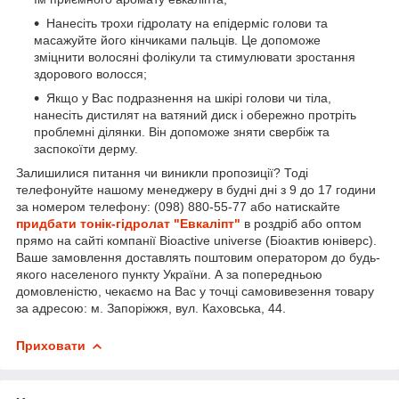
Нанесіть трохи гідролату на епідерміс голови та
масажуйте його кінчиками пальців. Це допоможе
зміцнити волосяні фолікули та стимулювати зростання
здорового волосся;
Якщо у Вас подразнення на шкірі голови чи тіла,
нанесіть дистилят на ватяний диск і обережно протріть
проблемні ділянки. Він допоможе зняти свербіж та
заспокоїти дерму.
Залишилися питання чи виникли пропозиції? Тоді
телефонуйте нашому менеджеру в будні дні з 9 до 17 години
за номером телефону: (098) 880-55-77 або натискайте
придбати тонік-гідролат "Евкаліпт"
в роздріб або оптом
прямо на сайті компанії Bioactive universe (Біоактив юніверс).
Ваше замовлення доставлять поштовим оператором до будь-
якого населеного пункту України. А за попередньою
домовленістю, чекаємо на Вас у точці самовивезення товару
за адресою: м. Запоріжжя, вул. Каховська, 44.
Приховати