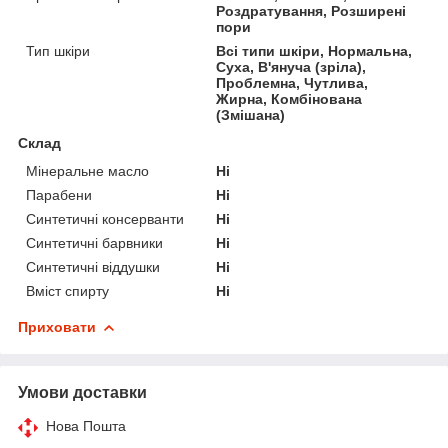
Роздратування, Розширені
пори
Тип шкіри
Всі типи шкіри, Нормальна,
Суха, В'януча (зріла),
Проблемна, Чутлива,
Жирна, Комбінована
(Змішана)
Склад
Мінеральне масло
Ні
Парабени
Ні
Синтетичні консерванти
Ні
Синтетичні барвники
Ні
Синтетичні віддушки
Ні
Вміст спирту
Ні
Приховати
Умови доставки
Нова Пошта