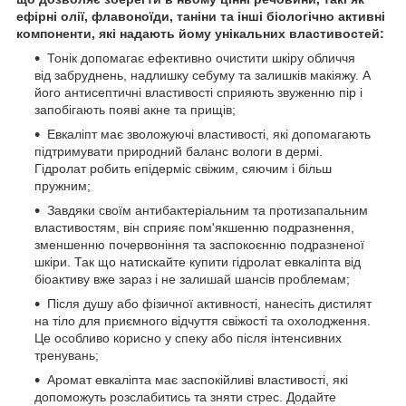
ефірні олії, флавоноїди, таніни та інші біологічно активні
компоненти, які надають йому унікальних властивостей:
Тонік допомагає ефективно очистити шкіру обличчя
від забруднень, надлишку себуму та залишків макіяжу. А
його антисептичні властивості сприяють звуженню пір і
запобігають появі акне та прищів;
Евкаліпт має зволожуючі властивості, які допомагають
підтримувати природний баланс вологи в дермі.
Гідролат робить епідерміс свіжим, сяючим і більш
пружним;
Завдяки своїм антибактеріальним та протизапальним
властивостям, він сприяє пом'якшенню подразнення,
зменшенню почервоніння та заспокоєнню подразненої
шкіри. Так що натискайте купити гідролат евкаліпта від
біоактиву вже зараз і не залишай шансів проблемам;
Після душу або фізичної активності, нанесіть дистилят
на тіло для приємного відчуття свіжості та охолодження.
Це особливо корисно у спеку або після інтенсивних
тренувань;
Аромат евкаліпта має заспокійливі властивості, які
допоможуть розслабитись та зняти стрес. Додайте