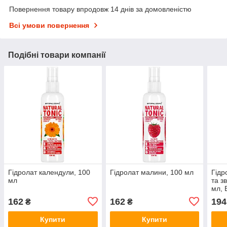
Повернення товару впродовж 14 днів за домовленістю
Всі умови повернення
Подібні товари компанії
Гідролат календули, 100
Гідролат малини, 100 мл
Гідр
мл
та з
мл, 
162
162
194
₴
₴
Купити
Купити