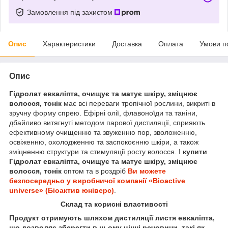
Замовлення під захистом
Опис
Характеристики
Доставка
Оплата
Умови п
Опис
Гідролат евкаліпта, очищує та матує шкіру, зміцнює
волосся, тонік
має всі переваги тропічної рослини, викриті в
зручну форму спрею. Ефірні олії, флавоноїди та таніни,
дбайливо витягнуті методом парової дистиляції, сприяють
ефективному очищенню та звуженню пор, зволоженню,
освіженню, охолодженню та заспокоєнню шкіри, а також
зміцненню структури та стимуляції росту волосся. І
купити
Гідролат евкаліпта, очищує та матує шкіру, зміцнює
волосся, тонік
оптом та в роздріб
Ви можете
безпосередньо у виробничої компанії «Bioactive
universe» (Біоактив юніверс)
.
Склад та корисні властивості
Продукт отримують шляхом дистиляції листя евкаліпта,
що дозволяє зберегти в ньому цінні речовини, такі як