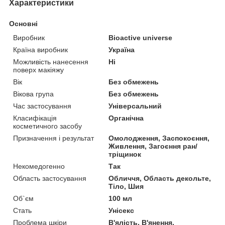
Характеристики
Основні
Виробник
Bioactive universe
Країна виробник
Україна
Можливість нанесення
Ні
поверх макіяжу
Вік
Без обмежень
Вікова група
Без обмежень
Час застосування
Універсальний
Класифікація
Органічна
косметичного засобу
Призначення і результат
Омолодження, Заспокоєння,
Живлення, Загоєння ран/
тріщинок
Некомедогенно
Так
Область застосування
Обличчя, Область декольте,
Тіло, Шия
Об`єм
100 мл
Стать
Унісекс
Проблема шкіри
В'ялість, В'янення,