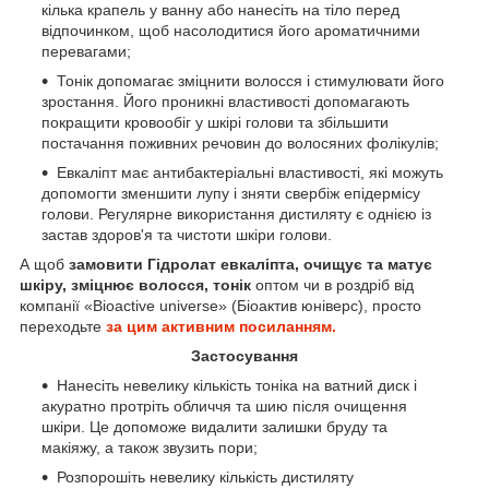
кілька крапель у ванну або нанесіть на тіло перед
відпочинком, щоб насолодитися його ароматичними
перевагами;
Тонік допомагає зміцнити волосся і стимулювати його
зростання. Його проникні властивості допомагають
покращити кровообіг у шкірі голови та збільшити
постачання поживних речовин до волосяних фолікулів;
Евкаліпт має антибактеріальні властивості, які можуть
допомогти зменшити лупу і зняти свербіж епідермісу
голови. Регулярне використання дистиляту є однією із
застав здоров'я та чистоти шкіри голови.
А щоб
замовити Гідролат евкаліпта, очищує та матує
шкіру, зміцнює волосся, тонік
оптом чи в роздріб від
компанії «Bioactive universe» (Біоактив юніверс), просто
переходьте
за цим активним посиланням.
Застосування
Нанесіть невелику кількість тоніка на ватний диск і
акуратно протріть обличчя та шию після очищення
шкіри. Це допоможе видалити залишки бруду та
макіяжу, а також звузить пори;
Розпорошіть невелику кількість дистиляту