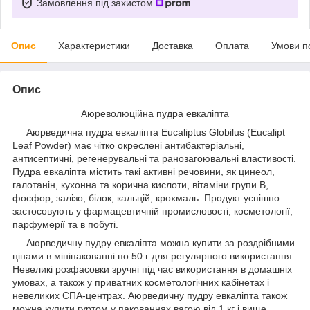
Замовлення під захистом
Опис
Характеристики
Доставка
Оплата
Умови п
Опис
Аюреволюційна пудра евкаліпта
Аюрведична пудра евкаліпта Eucaliptus Globilus (Eucalipt
Leaf Powder) має чітко окреслені антибактеріальні,
антисептичні, регенерувальні та ранозагоювальні властивості.
Пудра евкаліпта містить такі активні речовини, як цинеол,
галотанін, кухонна та корична кислоти, вітаміни групи B,
фосфор, залізо, білок, кальцій, крохмаль. Продукт успішно
застосовують у фармацевтичній промисловості, косметології,
парфумерії та в побуті.
Аюрведичну пудру евкаліпта можна купити за роздрібними
цінами в мініпакованні по 50 г для регулярного використання.
Невеликі розфасовки зручні під час використання в домашніх
умовах, а також у приватних косметологічних кабінетах і
невеликих СПА-центрах. Аюрведичну пудру евкаліпта також
можна купити гуртом у пакованнях вагою від 1 кг і вище