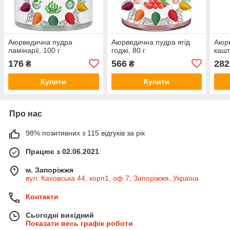
Аюрведична пудра
Аюрведична пудра ягід
Аюр
ламінарії, 100 г
годжі, 80 г
кашт
176
566
282
₴
₴
Купити
Купити
Про нас
98% позитивних з 115 відгуків за рік
Працює з 02.06.2021
м. Запоріжжя
вул. Каховська 44, корп1, оф 7, Запоріжжя, Україна
Контакти
Сьогодні вихідний
Показати весь графік роботи