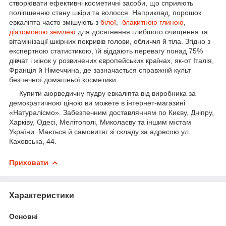
створювати ефективні косметичні засоби, що сприяють
поліпшенню стану шкіри та волосся. Наприклад, порошок
евкаліпта часто змішують з
білої
,
блакитною глиною
,
діатомовою землею
для досягнення глибшого очищення та
вітамінізації шкірних покривів голови, обличчя й тіла. Згідно з
експертною статистикою, їй віддають перевагу понад 75%
дівчат і жінок у розвинених європейських країнах, як-от Італія,
Франція й Німеччина, де зазначається справжній культ
безпечної домашньої косметики.
Купити аюрведичну пудру евкаліпта від виробника за
демократичною ціною ви можете в інтернет-магазині
«Натуралісмо». Забезпечним доставлянням по Києву, Дніпру,
Харківу, Одесі, Мелітополі, Миколаєву та іншим містам
України. Мається й самовитяг зі складу за адресою ул.
Каховська, 44.
Приховати
Характеристики
Основні