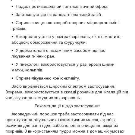
Надає протизапальний і антисептичний ефект.
Застосовується як ранозагоювальний засіб.
Сприяє знищенню хвороботворних мікроорганізмів і
грибків.
Використовується у разі захворювань, як-от: мастить,
абсцеси, обмороження та фурункули.
У дерматології є незамінним засобом під час
лікування гнійних ран.
У гінекології використовується у разі ерозій шийки
матки, кольпітів.
Сприяє лікуванню кон'юнктивіту.
Засіб вирізняється широким спектром застосування.
Зокрема, використовується в складі розчинів для інгаляцій під
час лікування застудних захворювань.
Рекомендації щодо застосування
Аюрведичний порошок треба застосовувати під час
приготування лікувальних і косметичних масок, скрабів,
розчинів для ванн і для забезпечення очищення шкірних
покривів. З використанням пудри можна в домашніх умовах