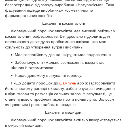
безпосередньо від заводу-виробника «Натуралісмо». Така
фасування підійде виробникам косметичних та
фармацевтичних засобів.
Евкаліпт в косметології
Аюрведичний порошок евкаліпта має високий рейтинг у
косметологів-професіоналів. Він ідеально підходить для
ефективного догляду за проблемною шкірою, яка має
схильність до утворення вугрів і висипань.
Має заспокійливу дію на шкіру, знімає подразнення.
Забезпечує оптимальне зволоження, шкіра стає
ніжною й оксамитовою.
Надає допомогу в лікуванні герпесу.
Якщо додати порошок до
шампунь
або ж застосовувати
його в чистому вигляді як маску, забезпечується очищення
шкіри голови та регуляція сальних залоз. У результаті, це
стане чудовою профілактикою проти появи лупи. Волосся
зміцнюється і росте набагато швидше.
Евкаліпт в медицині
Аюрведичний порошок евкаліпта активно використовується
в сучасній медицині.