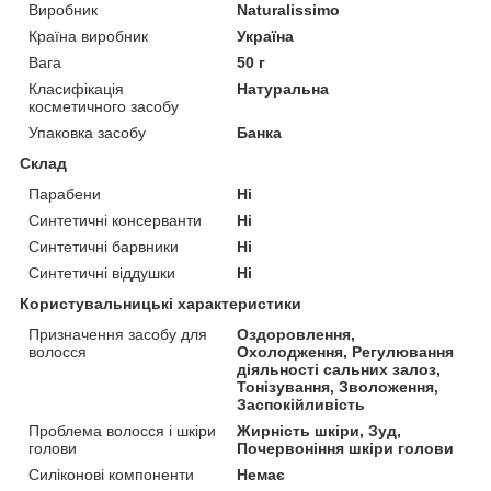
Виробник
Naturalissimo
Країна виробник
Україна
Вага
50 г
Класифікація
Натуральна
косметичного засобу
Упаковка засобу
Банка
Склад
Парабени
Ні
Синтетичні консерванти
Ні
Синтетичні барвники
Ні
Синтетичні віддушки
Ні
Користувальницькі характеристики
Призначення засобу для
Оздоровлення,
волосся
Охолодження, Регулювання
діяльності сальних залоз,
Тонізування, Зволоження,
Заспокійливість
Проблема волосся і шкіри
Жирність шкіри, Зуд,
голови
Почервоніння шкіри голови
Силіконові компоненти
Немає