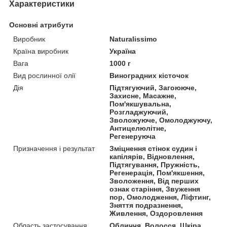
Характеристики
Основні атрибути
Виробник
Naturalissimo
Країна виробник
Україна
Вага
1000 г
Вид рослинної олії
Виноградних кісточок
Дія
Підтягуючий, Загоююче,
Захисне, Масажне,
Пом'якшувальна,
Розгладжуючий,
Зволожуюче, Омолоджуючу,
Антицелюлітне,
Регенеруюча
Призначення і результат
Зміцнення стінок судин і
капілярів, Відновлення,
Підтягування, Пружність,
Регенерація, Пом'якшення,
Зволоження, Від перших
ознак старіння, Звуження
пор, Омолодження, Ліфтинг,
Зняття подразнення,
Живлення, Оздоровлення
Область застосування
Обличчя, Волосся, Шкіра