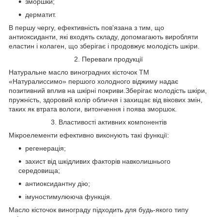
зморшки;
дерматит.
В першу чергу, ефективність пов'язана з тим, що
антиоксиданти, які входять складу, допомагають виробляти
еластин і колаген, що зберігає і продовжує молодість шкіри.
2. Переваги продукції
Натуральне масло виноградних кісточок ТМ
«Натуралиссимо» першого холодного віджиму надає
позитивний вплив на шкірні покриви.Зберігає молодість шкіри,
пружність, здоровий колір обличчя і захищає від вікових змін,
таких як втрата вологи, витончення і поява зморшок.
3. Властивості активних компонентів
Мікроелементи ефективно виконують такі функції:
регенерація;
захист від шкідливих факторів навколишнього
середовища;
антиоксидантну дію;
імуностимулююча функція.
Масло кісточок винограду підходить для будь-якого типу