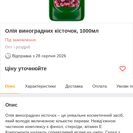
Олія виноградних кісточок, 1000мл
Під замовлення
Опт і роздріб
Відправка з
28 серпня 2026
Ціну уточнюйте
Опис
Характеристики
Доставка
Оплата
Умови п
Опис
Олія виноградних кісточок – це унікальне косметичний засіб,
який володіє величезною кількістю переваг. Невід'ємною
частиною комплексу є фенол, стероїди, вітамін Е.
Компоненти надають сприятливий вплив на шкіру. Склад з