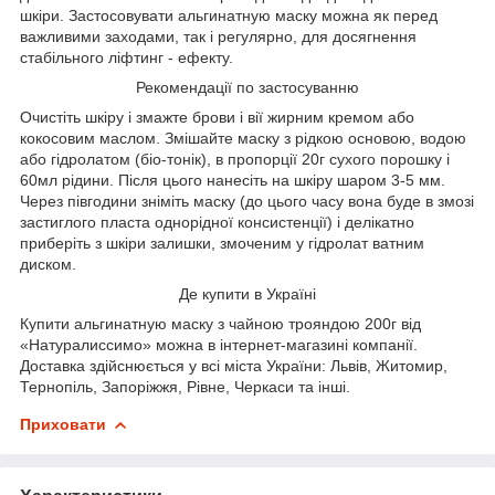
шкіри. Застосовувати альгинатную маску можна як перед
важливими заходами, так і регулярно, для досягнення
стабільного ліфтинг - ефекту.
Рекомендації по застосуванню
Очистіть шкіру і змажте брови і вії жирним кремом або
кокосовим маслом. Змішайте маску з рідкою основою, водою
або гідролатом (біо-тонік), в пропорції 20г сухого порошку і
60мл рідини. Після цього нанесіть на шкіру шаром 3-5 мм.
Через півгодини зніміть маску (до цього часу вона буде в змозі
застиглого пласта однорідної консистенції) і делікатно
приберіть з шкіри залишки, змоченим у гідролат ватним
диском.
Де купити в Україні
Купити альгинатную маску з чайною трояндою 200г від
«Натуралиссимо» можна в інтернет-магазині компанії.
Доставка здійснюється у всі міста України: Львів, Житомир,
Тернопіль, Запоріжжя, Рівне, Черкаси та інші.
Приховати