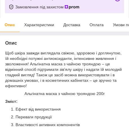
Замовлення під захистом
Опис
Характеристики
Доставка
Оплата
Умови п
Опис
Щоб шкіра завжди виглядала свіжою, здоровою і доглянутою,
їй необхідні потужні антиоксиданти, інтенсивне живлення і
зволоження! Альгінатна маска з чайною трояндою – це
відмінний спосіб підтримати зів'ялу шкіру і надати їй молодий
гладкий вигляд! Також це засіб можна використовувати і в
домашніх умовах, і в косметичних кабінетах – це зручно та
ефективно!
Альгінатна маска з чайною трояндою 200г
Зміст:
Ефект від використання
Переваги продукції
Властивості активних компонентів