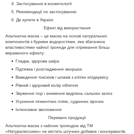
Застосування в косметології
Рекомендації по застосуванню
Де купити в Україні
Ефект від використання
Альгінатна маска – це маска на основі натуральних
компонентів з бурими водоростями, яка збагачена
властивостями чайної троянди для отримання більш
вираженого ефекту:
Гладка, здорова шкіра
Підтяжка і розгладження зморшок
Виведення токсинів і шлаків з клітин епідермісу
Рівний і здоровий колір обличчя
Звуження пор і зниження виділень сальних залоз
Усунення пігментних плям, судинних зірочок
Інтенсивне зволоження
Переваги продукції
Альгінатна маска з чайною трояндою від ТМ
«Натуралиссимо» не містить штучних добавок і консервантів.