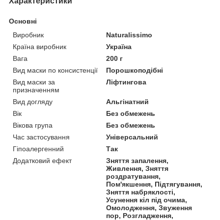
Характеристики
Основні
Виробник
Naturalissimo
Країна виробник
Україна
Вага
200 г
Вид маски по консистенції
Порошкоподібні
Вид маски за
Ліфтингова
призначенням
Вид догляду
Альгінатний
Вік
Без обмежень
Вікова група
Без обмежень
Час застосування
Універсальний
Гіпоалергенний
Так
Додатковий ефект
Зняття запалення,
Живлення, Зняття
роздратування,
Пом'якшення, Підтягування,
Зняття набряклості,
Усунення кіл під очима,
Омолодження, Звуження
пор, Розгладження,