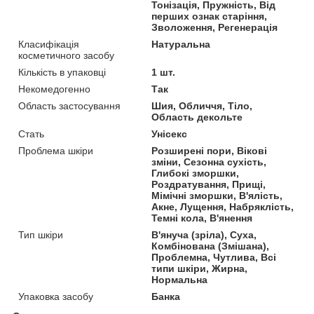
Тонізація, Пружність, Від
перших ознак старіння,
Зволоження, Регенерація
Класифікація
Натуральна
косметичного засобу
Кількість в упаковці
1 шт.
Некомедогенно
Так
Область застосування
Шия, Обличчя, Тіло,
Область декольте
Стать
Унісекс
Проблема шкіри
Розширені пори, Вікові
зміни, Сезонна сухість,
Глибокі зморшки,
Роздратування, Прищі,
Мімічні зморшки, В'ялість,
Акне, Лущення, Набряклість,
Темні кола, В'янення
Тип шкіри
В'януча (зріла), Суха,
Комбінована (Змішана),
Проблемна, Чутлива, Всі
типи шкіри, Жирна,
Нормальна
Упаковка засобу
Банка