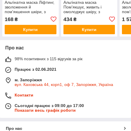
Альгінатна маска Ліфтинг,
Альгінатна маска
Альг
зволоження й
Пом'якшує, живить і
звол
пом'якшення шкіри, з
омолоджує шкіру, з
пом'
трояндою, 50 г
абрикосом, 200 г
троя
168
434
1 5
₴
₴
Купити
Купити
Про нас
98% позитивних з 115 відгуків за рік
Працює з 02.06.2021
м. Запоріжжя
вул. Каховська 44, корп1, оф 7, Запоріжжя, Україна
Контакти
Сьогодні працює з 09:00 до 17:00
Показати весь графік роботи
Про нас