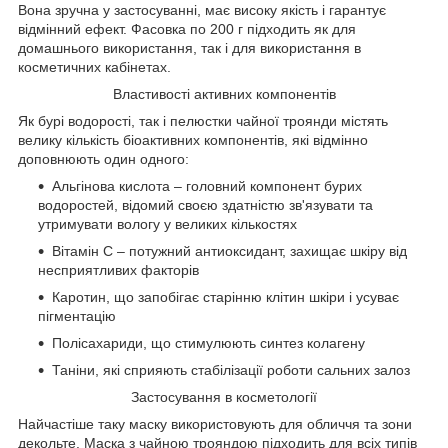
Вона зручна у застосуванні, має високу якість і гарантує
відмінний ефект. Фасовка по 200 г підходить як для
домашнього використання, так і для використання в
косметичних кабінетах.
Властивості активних компонентів
Як бурі водорості, так і пелюстки чайної троянди містять
велику кількість біоактивних компонентів, які відмінно
доповнюють один одного:
Альгінова кислота – головний компонент бурих
водоростей, відомий своєю здатністю зв'язувати та
утримувати вологу у великих кількостях
Вітамін С – потужний антиоксидант, захищає шкіру від
несприятливих факторів
Каротин, що запобігає старінню клітин шкіри і усуває
пігментацію
Полісахариди, що стимулюють синтез колагену
Таніни, які сприяють стабілізації роботи сальних залоз
Застосування в косметології
Найчастіше таку маску використовують для обличчя та зони
декольте. Маска з чайною трояндою підходить для всіх типів