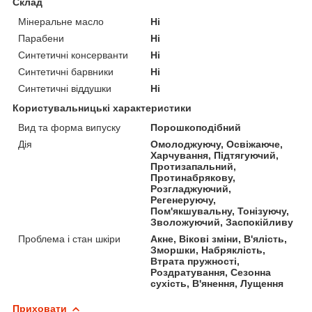
Склад
Мінеральне масло
Ні
Парабени
Ні
Синтетичні консерванти
Ні
Синтетичні барвники
Ні
Синтетичні віддушки
Ні
Користувальницькі характеристики
Вид та форма випуску
Порошкоподібний
Дія
Омолоджуючу, Освіжаюче,
Харчування, Підтягуючий,
Протизапальний,
Протинабрякову,
Розгладжуючий,
Регенеруючу,
Пом'якшувальну, Тонізуючу,
Зволожуючий, Заспокійливу
Проблема і стан шкіри
Акне, Вікові зміни, В'ялість,
Зморшки, Набряклість,
Втрата пружності,
Роздратування, Сезонна
сухість, В'янення, Лущення
Приховати