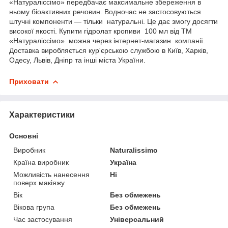
«Натураліссімо» передбачає максимальне збереження в
ньому біоактивних речовин. Водночас не застосовуються
штучні компоненти — тільки натуральні. Це дає змогу досягти
високої якості. Купити гідролат кропиви 100 мл від ТМ
«Натураліссімо» можна через інтернет-магазин компанії.
Доставка виробляється кур'єрською службою в Київ, Харків,
Одесу, Львів, Дніпр та інші міста України.
Приховати
Характеристики
Основні
Виробник
Naturalissimo
Країна виробник
Україна
Можливість нанесення
Ні
поверх макіяжу
Вік
Без обмежень
Вікова група
Без обмежень
Час застосування
Універсальний