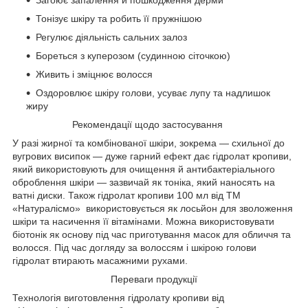
Тонізує шкіру та робить її пружнішою
Регулює діяльність сальних залоз
Бореться з куперозом (судинною сіточкою)
Живить і зміцнює волосся
Оздоровлює шкіру голови, усуває лупу та надлишок
жиру
Рекомендації щодо застосування
У разі жирної та комбінованої шкіри, зокрема — схильної до
вугрових висипок — дуже гарний ефект дає гідролат кропиви,
який використовують для очищення й антибактеріального
оброблення шкіри — зазвичай як тоніка, який наносять на
ватні диски. Також гідролат кропиви 100 мл від ТМ
«Натуралісмо» використовується як лосьйон для зволоження
шкіри та насичення її вітамінами. Можна використовувати
біотонік як основу під час приготування масок для обличчя та
волосся. Під час догляду за волоссям і шкірою голови
гідролат втирають масажними рухами.
Переваги продукції
Технологія виготовлення гідролату кропиви від