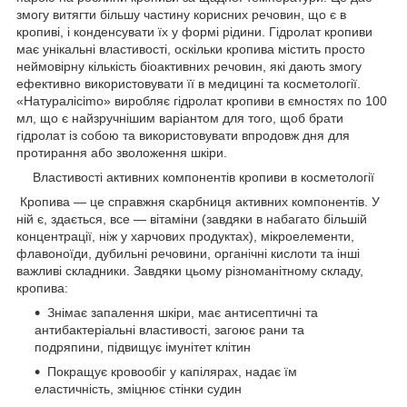
змогу витягти більшу частину корисних речовин, що є в
кропиві, і конденсувати їх у формі рідини. Гідролат кропиви
має унікальні властивості, оскільки кропива містить просто
неймовірну кількість біоактивних речовин, які дають змогу
ефективно використовувати її в медицині та косметології.
«Натуралісimo» виробляє гідролат кропиви в ємностях по 100
мл, що є найзручнішим варіантом для того, щоб брати
гідролат із собою та використовувати впродовж дня для
протирання або зволоження шкіри.
Властивості активних компонентів кропиви в косметології
Кропива — це справжня скарбниця активних компонентів. У
ній є, здається, все — вітаміни (завдяки в набагато більшій
концентрації, ніж у харчових продуктах), мікроелементи,
флавоноїди, дубильні речовини, органічні кислоти та інші
важливі складники. Завдяки цьому різноманітному складу,
кропива:
Знімає запалення шкіри, має антисептичні та
антибактеріальні властивості, загоює рани та
подряпини, підвищує імунітет клітин
Покращує кровообіг у капілярах, надає їм
еластичність, зміцнює стінки судин