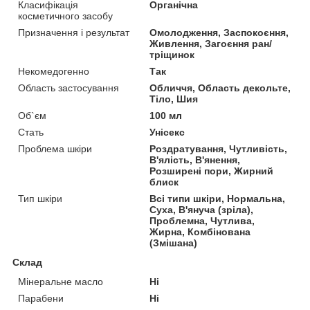
Класифікація
Органічна
косметичного засобу
Призначення і результат
Омолодження, Заспокоєння,
Живлення, Загоєння ран/
тріщинок
Некомедогенно
Так
Область застосування
Обличчя, Область декольте,
Тіло, Шия
Об`єм
100 мл
Стать
Унісекс
Проблема шкіри
Роздратування, Чутливість,
В'ялість, В'янення,
Розширені пори, Жирний
блиск
Тип шкіри
Всі типи шкіри, Нормальна,
Суха, В'януча (зріла),
Проблемна, Чутлива,
Жирна, Комбінована
(Змішана)
Склад
Мінеральне масло
Ні
Парабени
Ні