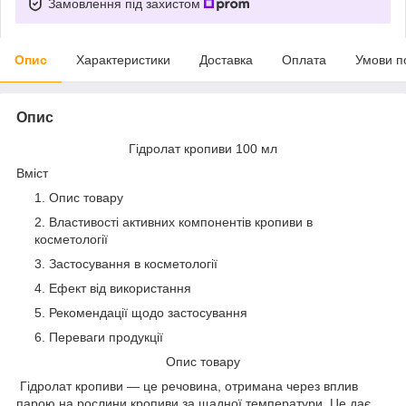
Замовлення під захистом
Опис
Характеристики
Доставка
Оплата
Умови п
Опис
Гідролат кропиви 100 мл
Вміст
Опис товару
Властивості активних компонентів кропиви в
косметології
Застосування в косметології
Ефект від використання
Рекомендації щодо застосування
Переваги продукції
Опис товару
Гідролат кропиви — це речовина, отримана через вплив
парою на рослини кропиви за щадної температури. Це дає