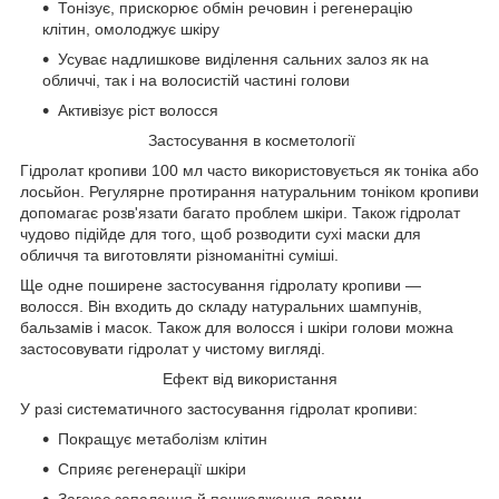
Тонізує, прискорює обмін речовин і регенерацію
клітин, омолоджує шкіру
Усуває надлишкове виділення сальних залоз як на
обличчі, так і на волосистій частині голови
Активізує ріст волосся
Застосування в косметології
Гідролат кропиви 100 мл часто використовується як тоніка або
лосьйон. Регулярне протирання натуральним тоніком кропиви
допомагає розв'язати багато проблем шкіри. Також гідролат
чудово підійде для того, щоб розводити сухі маски для
обличчя та виготовляти різноманітні суміші.
Ще одне поширене застосування гідролату кропиви —
волосся. Він входить до складу натуральних шампунів,
бальзамів і масок. Також для волосся і шкіри голови можна
застосовувати гідролат у чистому вигляді.
Ефект від використання
У разі систематичного застосування гідролат кропиви:
Покращує метаболізм клітин
Сприяє регенерації шкіри
Загоює запалення й пошкодження дерми