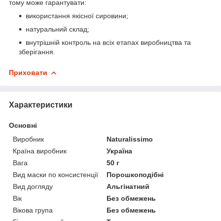
тому може гарантувати:
використання якісної сировини;
натуральний склад;
внутрішній контроль на всіх етапах виробництва та
зберігання.
Приховати
Характеристики
Основні
Виробник
Naturalissimo
Країна виробник
Україна
Вага
50 г
Вид маски по консистенції
Порошкоподібні
Вид догляду
Альгінатний
Вік
Без обмежень
Вікова група
Без обмежень