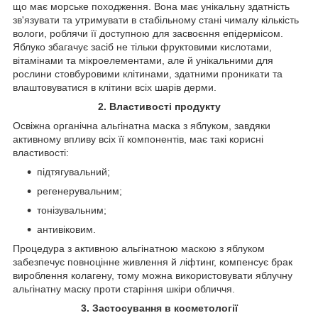
що має морське походження. Вона має унікальну здатність
зв'язувати та утримувати в стабільному стані чималу кількість
вологи, роблячи її доступною для засвоєння епідермісом.
Яблуко збагачує засіб не тільки фруктовими кислотами,
вітамінами та мікроелементами, але й унікальними для
рослини стовбуровими клітинами, здатними проникати та
влаштовуватися в клітини всіх шарів дерми.
2. Властивості продукту
Освіжна органічна альгінатна маска з яблуком, завдяки
активному впливу всіх її компонентів, має такі корисні
властивості:
підтягувальний;
регенерувальним;
тонізувальним;
антивіковим.
Процедура з активною альгінатною маскою з яблуком
забезпечує повноцінне живлення й ліфтинг, компенсує брак
вироблення колагену, тому можна використовувати яблучну
альгінатну маску проти старіння шкіри обличчя.
3. Застосування в косметології