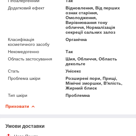
Гіпоалергенний
Так
Додатковий ефект
Відновлення, Від перших
ознак старіння,
Омолодження,
Вирівнювання тону
обличчя, Нормалізація
секреції сальних залоз
Класифікація
Органічна
косметичного засобу
Некомедогенно
Так
Область застосування
Шия, Обличчя, Область
декольте
Стать
Унісекс
Проблема шкіри
Розширені пори, Прищі,
Мімічні зморшки, В'ялість,
Жирний блиск
Тип шкіри
Проблемна
Приховати
Умови доставки