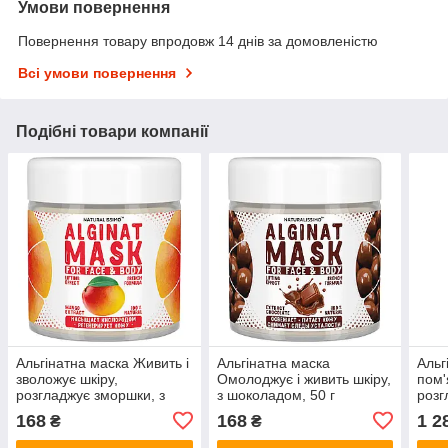
Умови повернення
Повернення товару впродовж 14 днів за домовленістю
Всі умови повернення
Подібні товари компанії
Альгінатна маска Живить і
Альгінатна маска
Альг
зволожує шкіру,
Омолоджує і живить шкіру,
пом'
розгладжує зморшки, з
з шоколадом, 50 г
розг
манго, 50 г
яблу
168
168
1 2
₴
₴