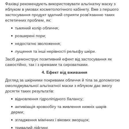
Фахівці рекомендують використовувати альгінатну маску з
яблуком в умовах косметологічного кабінету. Вже з першого
застосування продукт здатний сприяти розв'язанню таких
естетичних проблем, як:
тьмяний колір обличчя;
розширені пори;
недостатнє зволоження;
лущення та інші нерівності рельєфу шкіри.
Засіб демонструє позитивний ефект від застосування як
самостійно, так і з кремами та сироватками.
4. Ефект від вживання
Догляд за шкірними покривами обличчя й тіла за допомогою
омолоджувальної альгінатної маски з яблуком дає змогу
досягти таких результатів:
відновлення гідроліпідного балансу;
активізація кровообігу та живлення нижніх шарів
дерми;
згладження мімічних і вікових зморщок;
тривалий ліфтинг.