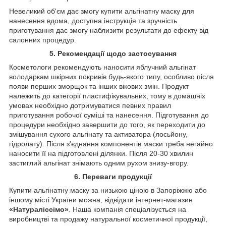
Невеликий об'єм дає змогу купити альгінатну маску для
нанесення вдома, доступна інструкція та зручність
приготування дає змогу наблизити результати до ефекту від
салонних процедур.
5. Рекомендації щодо застосування
Косметологи рекомендують наносити яблучний альгінат
володаркам шкірних покривів будь-якого типу, особливо після
появи перших зморщок та інших вікових змін. Продукт
належить до категорії пластифікувальних, тому в домашніх
умовах необхідно дотримуватися певних правил
приготування робочої суміші та нанесення. Підготування до
процедури необхідно завершити до того, як переходити до
змішування сухого альгінату та активатора (лосьйону,
гідролату). Після з'єднання компонентів маски треба негайно
наносити її на підготовлені ділянки. Після 20-30 хвилин
застиглий альгінат знімають одним рухом знизу-вгору.
6. Переваги продукції
Купити альгінатну маску за низькою ціною в Запоріжжю або
іншому місті України можна, відвідати інтернет-магазин
«Натураліссімо»
. Наша компанія спеціалізується на
виробництві та продажу натуральної косметичної продукції,