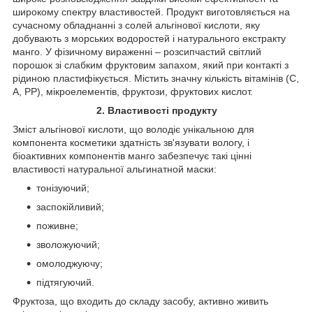
широкому спектру властивостей. Продукт виготовляється на
сучасному обладнанні з солей альгінової кислоти, яку
добувають з морських водоростей і натурального екстракту
манго. У фізичному вираженні – розсипчастий світлий
порошок зі слабким фруктовим запахом, який при контакті з
рідиною пластифікується. Містить значну кількість вітамінів (С,
А, РР), мікроелементів, фруктози, фруктових кислот.
2. Властивості продукту
Зміст альгінової кислоти, що володіє унікальною для
компонента косметики здатність зв'язувати вологу, і
біоактивних компонентів манго забезпечує такі цінні
властивості натуральної альгинатной маски:
тонізуючий;
заспокійливий;
поживне;
зволожуючий;
омолоджуючу;
підтягуючий.
Фруктоза, що входить до складу засобу, активно живить