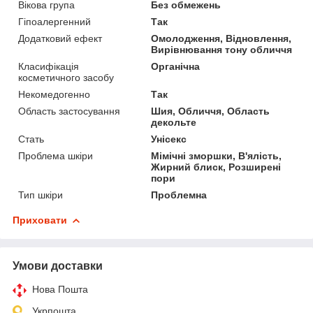
Вікова група
Без обмежень
Гіпоалергенний
Так
Додатковий ефект
Омолодження, Відновлення,
Вирівнювання тону обличчя
Класифікація
Органічна
косметичного засобу
Некомедогенно
Так
Область застосування
Шия, Обличчя, Область
декольте
Стать
Унісекс
Проблема шкіри
Мімічні зморшки, В'ялість,
Жирний блиск, Розширені
пори
Тип шкіри
Проблемна
Приховати
Умови доставки
Нова Пошта
Укрпошта