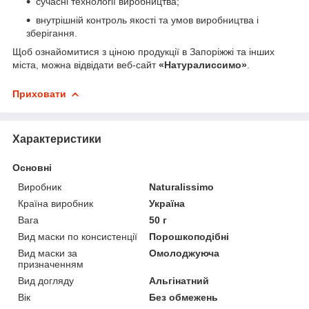
сучасні технології виробництва;
внутрішній контроль якості та умов виробництва і
зберігання.
Щоб ознайомитися з ціною продукції в Запоріжжі та інших
міста, можна відвідати веб-сайт
«Натуралиссимо»
.
Приховати
Характеристики
Основні
Виробник
Naturalissimo
Країна виробник
Україна
Вага
50 г
Вид маски по консистенції
Порошкоподібні
Вид маски за
Омолоджуюча
призначенням
Вид догляду
Альгінатний
Вік
Без обмежень