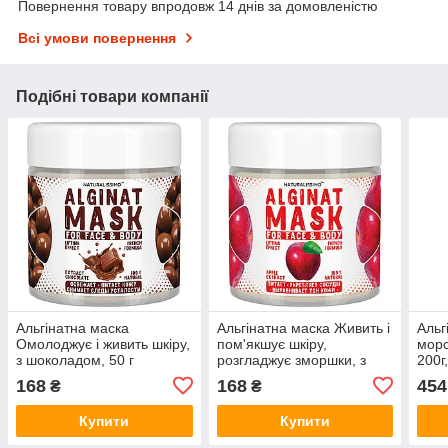
Повернення товару впродовж 14 днів за домовленістю
Всі умови повернення
Подібні товари компанії
Альгінатна маска
Альгінатна маска Живить і
Альг
Омолоджує і живить шкіру,
пом'якшує шкіру,
мор
з шоколадом, 50 г
розгладжує зморшки, з
200г
яблуком, 50 г
звол
168
168
454
₴
₴
мін
Купити
Купити