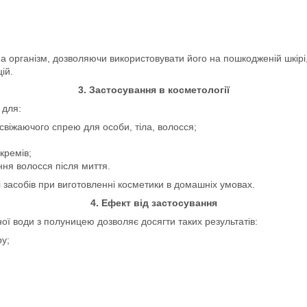
а організм, дозволяючи використовувати його на пошкодженій шкірі,
ій.
3. Застосування в косметології
 для:
свіжаючого спрею для особи, тіла, волосся;
кремів;
ння волосся після миття.
 засобів при виготовленні косметики в домашніх умовах.
4. Ефект від застосування
ї води з полуницею дозволяє досягти таких результатів:
ру;