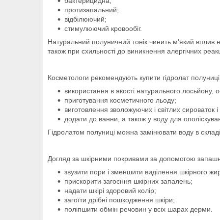
бактерицидна;
протизапальний;
відбілюючий;
стимулюючий кровообіг.
Натуральний полуничний тонік чинить м'який вплив н
також при схильності до виникнення алергічних реакц
Косметологи рекомендують купити гідролат полуниці
використання в якості натурального лосьйону, о
приготування косметичного льоду;
виготовлення зволожуючих і світлих сироваток і 
додати до ванни, а також у воду для ополіскува
Гідролатом полуниці можна замінювати воду в складі
Догляд за шкірними покривами за допомогою запашно
звузити пори і зменшити виділення шкірного жи
прискорити загоєння шкірних запалень;
надати шкірі здоровий колір;
загоїти дрібні пошкодження шкіри;
поліпшити обмін речовин у всіх шарах дерми.