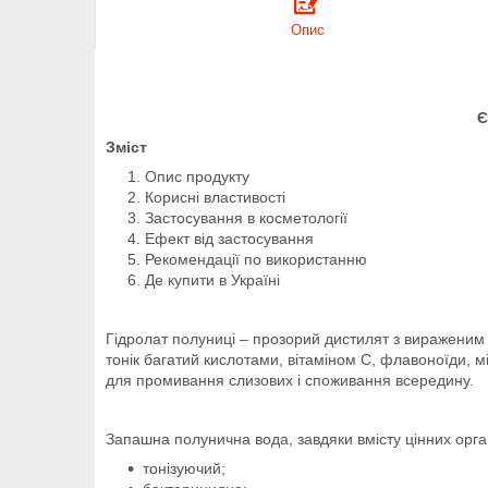
Опис
Є
Зміст
Опис продукту
Корисні властивості
Застосування в косметології
Ефект від застосування
Рекомендації по використанню
Де купити в Україні
Гідролат полуниці – прозорий дистилят з вираженим
тонік багатий кислотами, вітаміном С, флавоноїди, м
для промивання слизових і споживання всередину.
Запашна полунична вода, завдяки вмісту цінних орган
тонізуючий;