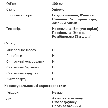
Об`єм
100 мл
Стать
Унісекс
Проблема шкіри
Роздратування, В'ялість,
В'янення, Розширені пори,
Жирний блиск
Тип шкіри
Нормальна, В'януча (зріла),
Проблемна, Жирна,
Комбінована (Змішана)
Склад
Мінеральне масло
Ні
Парабени
Ні
Синтетичні консерванти
Ні
Синтетичні барвники
Ні
Синтетичні віддушки
Ні
Вміст спирту
Ні
Користувальницькі характеристики
Гліцерин
Немає
Дія
Антибактеріальну,
Омолоджуючу,
Протизапальний,