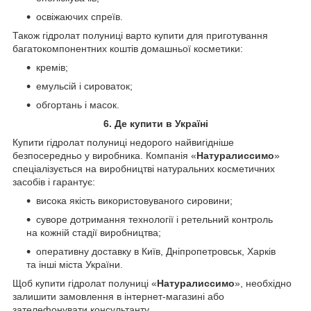
освіжаючих спреїв.
Також гідролат полуниці варто купити для приготування
багатокомпонентних коштів домашньої косметики:
кремів;
емульсій і сироваток;
обгортань і масок.
6. Де купити в Україні
Купити гідролат полуниці недорого найвигідніше
безпосередньо у виробника. Компанія «
Натуралиссимо
»
спеціалізується на виробництві натуральних косметичних
засобів і гарантує:
висока якість використовуваного сировини;
суворе дотримання технології і ретельний контроль
на кожній стадії виробництва;
оперативну доставку в Київ, Дніпропетровськ, Харків
та інші міста України.
Щоб купити гідролат полуниці «
Натуралиссимо
», необхідно
залишити замовлення в інтернет-магазині або
зателефонувати консультанту.