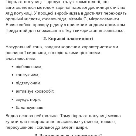
Гідролат полуниці – продукт галузі косметології, що
виготовляється методом гарячої парової дистиляції стиглих
ягід полуниці. У процесі виробництва в дистилят переходять
органічні кислоти, флавоноїди, вітамін С, мікроелементи.
Являє собою прозору рідину з приємним ягідним ароматом.
Придатний для споживання в їжу і використання зовнішньо.
2. Корисні властивості
Натуральний тонік, завдяки корисним характеристиками
рослинної сировини, володіє такими цілющими
властивостями:
відбілюючим;
тонізуючим;
підтягуючим;
активізує кровообіг;
звужує пори;
балансуючою.
Водна основа нейтральна. Тому гідролат полуниці можна
купити для використання власникам чутливою, тонкою,
пересушеною і схильної до алергії шкіри.
3. Застосування в косметології