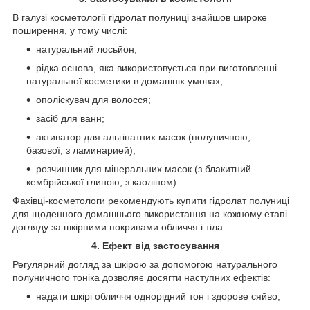
В галузі косметології гідролат полуниці знайшов широке
поширення, у тому числі:
натуральний лосьйон;
рідка основа, яка використовується при виготовленні
натуральної косметики в домашніх умовах;
ополіскувач для волосся;
засіб для ванн;
активатор для альгінатних масок (полуничною,
базової, з ламинарией);
розчинник для мінеральних масок (з блакитний
кембрійської глиною, з каоліном).
Фахівці-косметологи рекомендують купити гідролат полуниці
для щоденного домашнього використання на кожному етапі
догляду за шкірними покривами обличчя і тіла.
4. Ефект від застосування
Регулярний догляд за шкірою за допомогою натурального
полуничного тоніка дозволяє досягти наступних ефектів:
надати шкірі обличчя однорідний тон і здорове сяйво;