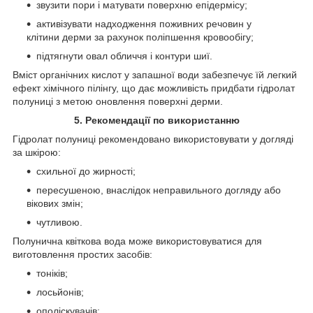
звузити пори і матувати поверхню епідермісу;
активізувати надходження поживних речовин у
клітини дерми за рахунок поліпшення кровообігу;
підтягнути овал обличчя і контури шиї.
Вміст органічних кислот у запашної води забезпечує їй легкий
ефект хімічного пілінгу, що дає можливість придбати гідролат
полуниці з метою оновлення поверхні дерми.
5. Рекомендації по використанню
Гідролат полуниці рекомендовано використовувати у догляді
за шкірою:
схильної до жирності;
пересушеною, внаслідок неправильного догляду або
вікових змін;
чутливою.
Полунична квіткова вода може використовуватися для
виготовлення простих засобів:
тоніків;
лосьйонів;
ополіскувачів;