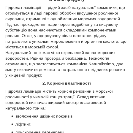
Гідролат ламінарії — рідкий засіб натуральної косметики, що
отримується в ладі парової обробки висушеної рослинної
сировини, отриманої з однойменних морських водоростей.
Під час проходження пари через подрібнену та висушену
субстанцію вона насичується складовими компонентами
рослин. Отже, у одержувану після остигання рідину
потрапляють унікальні мікроелементи й органічні кислоти, що
містяться в морській флорі.
Натуральний тонік має чітко окреслений запах морських
водоростей. Рідина прозора й безбарвна. Технологія
отримання, що застосовується компанією Naturalissimo, дає
змогу виключити домішки та потрапляння шкідливих речовин
у кінцевий продукт.
2. Корисні властивості
Гідролат ламінарії містить корисні речовини з морської
рослинності у чималій концентрації. Склад витяжки
водоростей визначає широкий спектр властивостей
натурального тоніка:
зволоження шкірних покривів;
ліфтинг;
прискорення регенерації;