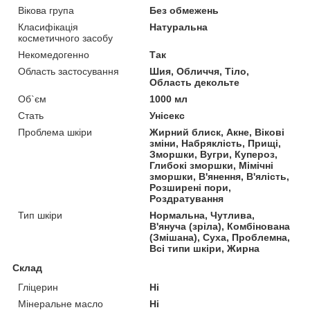
Вікова група
Без обмежень
Класифікація
Натуральна
косметичного засобу
Некомедогенно
Так
Область застосування
Шия, Обличчя, Тіло,
Область декольте
Об`єм
1000 мл
Стать
Унісекс
Проблема шкіри
Жирний блиск, Акне, Вікові
зміни, Набряклість, Прищі,
Зморшки, Вугри, Купероз,
Глибокі зморшки, Мімічні
зморшки, В'янення, В'ялість,
Розширені пори,
Роздратування
Тип шкіри
Нормальна, Чутлива,
В'януча (зріла), Комбінована
(Змішана), Суха, Проблемна,
Всі типи шкіри, Жирна
Склад
Гліцерин
Ні
Мінеральне масло
Ні