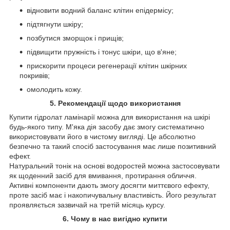
відновити водний баланс клітин епідермісу;
підтягнути шкіру;
позбутися зморщок і прищів;
підвищити пружність і тонус шкіри, що в'яне;
прискорити процеси регенерації клітин шкірних
покривів;
омолодить кожу.
5. Рекомендації щодо використання
Купити гідролат ламінарії можна для використання на шкірі
будь-якого типу. М'яка дія засобу дає змогу систематично
використовувати його в чистому вигляді. Це абсолютно
безпечно та такий спосіб застосування має лише позитивний
ефект.
Натуральний тонік на основі водоростей можна застосовувати
як щоденний засіб для вмивання, протирання обличчя.
Активні компоненти дають змогу досягти миттєвого ефекту,
проте засіб має і накопичувальну властивість. Його результат
проявляється зазвичай на третій місяць курсу.
6. Чому в нас вигідно купити