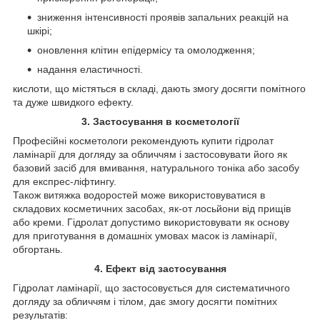
зниження інтенсивності проявів запальних реакцій на
шкірі;
оновлення клітин епідермісу та омолодження;
надання еластичності.
кислоти, що містяться в складі, дають змогу досягти помітного
та дуже швидкого ефекту.
3. Застосування в косметології
Професійні косметологи рекомендують купити гідролат
ламінарії для догляду за обличчям і застосовувати його як
базовий засіб для вмивання, натурального тоніка або засобу
для експрес-ліфтингу.
Також витяжка водоростей може використовуватися в
складових косметичних засобах, як-от лосьйони від прищів
або креми. Гідролат допустимо використовувати як основу
для приготування в домашніх умовах масок із ламінарії,
обгортань.
4. Ефект від застосування
Гідролат ламінарії, що застосовується для систематичного
догляду за обличчям і тілом, дає змогу досягти помітних
результатів: