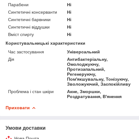
Парабени
Ні
Синтетичні консерванти
Ні
Синтетичні барвники
Ні
Синтетичні віддушки
Ні
Вміст спирту
Ні
Користувальницькі характеристики
Час застосування
Універсальний
Дія
Антибактеріальну,
Омолоджуючу,
Протизапальний,
Регенеруючу,
Пом'якшувальну, Тонізуючу,
Зволожуючий, Заспокійливу
Проблема і стан шкіри
Акне, Зморшки,
Роздратування, В'янення
Приховати
Умови доставки
Нова Пошта