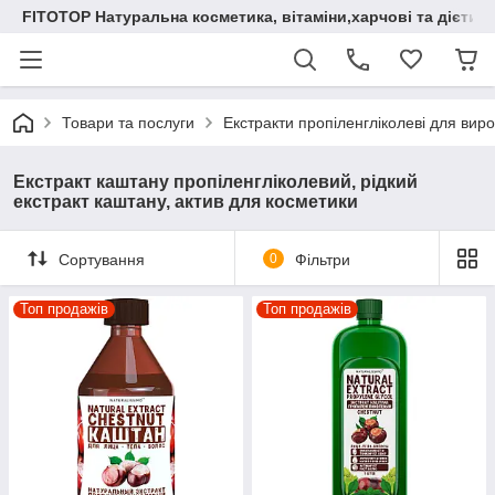
FITOTOP Натуральна косметика, вітаміни,харчові та дієтич
Товари та послуги
Екстракти пропіленгліколеві для вир
Екстракт каштану пропіленгліколевий, рідкий
екстракт каштану, актив для косметики
Сортування
0
Фільтри
Топ продажів
Топ продажів