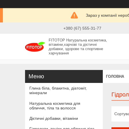
Зараз у компанії неро
+380 (67) 555-31-77
FITOTOP Натуральна косметика,
вітаміни,харчові та дієтичні
добавки, здорове та спортивне
харчування
ГОЛОВНА
Глина біла, блакитна, діатоміт,
мінерали
Гідрол
Натуральна косметика для
обличчя, тіла та волосся
Дієтичні добавки, вітаміни
Гідролати, тоніки для обличчя тіла