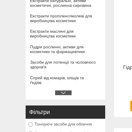
Екстракти натуральні, активи
косметичні, рослинна сировина
Екстракти пропіленгліколеві для
виробництва косметики
Екстракти масляні для
виробництва косметики
Пудри рослинні, активи для
косметики та фармацевтики
Засоби для потенції та чоловічого
Гід
здоров'я
Спрей від комарів, кліщів та
ґедзів.
Фільтри
Тонізуючі засоби для обличчя