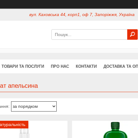
вул. Каховська 44, корп1, оф 7, Запоріжжя, Україна
ТОВАРИ ТА ПОСЛУГИ
ПРО НАС
КОНТАКТИ
ДОСТАВКА ТА О
лат апельсина
атуральність