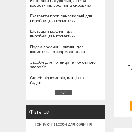
Екстракти натуральні, активи
косметичні, рослинна сировина
Екстракти пропіленгліколеві для
виробництва косметики
Екстракти масляні для
виробництва косметики
Пудри рослинні, активи для
косметики та фармацевтики
Засоби для потенції та чоловічого
Г
здоров'я
Спрей від комарів, кліщів та
ґедзів.
Фільтри
Тонізуючі засоби для обличчя