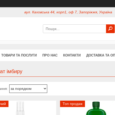
вул. Каховська 44, корп1, оф 7, Запоріжжя, Україна
ТОВАРИ ТА ПОСЛУГИ
ПРО НАС
КОНТАКТИ
ДОСТАВКА ТА О
ат імбиру
ючий
Топ продаж