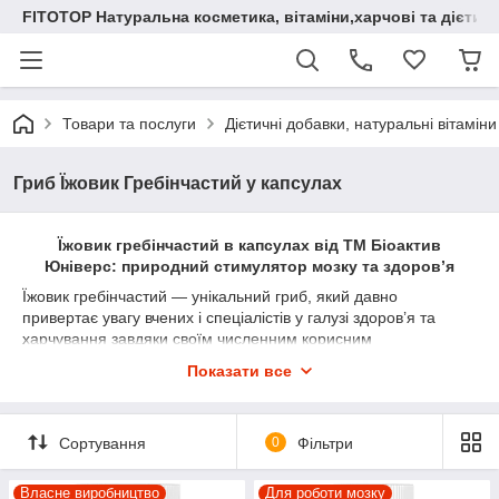
FITOTOP Натуральна косметика, вітаміни,харчові та дієтич
Товари та послуги
Дієтичні добавки, натуральні вітаміни
Гриб Їжовик Гребінчастий у капсулах
Їжовик гребінчастий в капсулах від ТМ Біоактив
Юніверс: природний стимулятор мозку та здоров’я
Їжовик гребінчастий — унікальний гриб, який давно
привертає увагу вчених і спеціалістів у галузі здоров’я та
харчування завдяки своїм численним корисним
властивостям. Його користь для організму людини виходить
Показати все
далеко за межі звичайного харчового продукту. Цей гриб
містить широкий спектр біологічно активних речовин, які
позитивно впливають на роботу нервової системи, когнітивні
Сортування
0
Фільтри
функції, серцево-судинну систему, імунітет та загальне
самопочуття.
Власне виробництво
Для роботи мозку