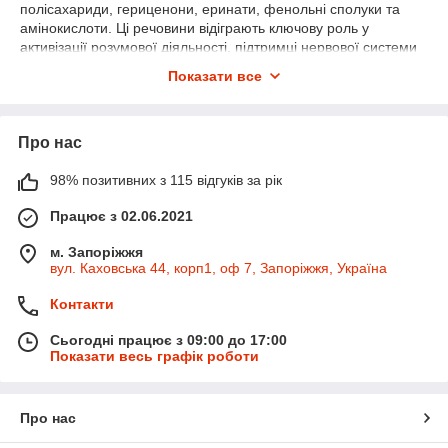
полісахариди, гериценони, еринати, фенольні сполуки та
амінокислоти. Ці речовини відіграють ключову роль у
активізації розумової діяльності, підтримці нервової системи
та захисті клітин від пошкоджень.
Показати все
Полісахариди, що містяться в їжовику, стимулюють
вироблення нейротрофічних факторів, що сприяє росту та
відновленню нейронів. Ерингатини та гериценони
Про нас
підвищують рівень нейротрансмітерів у мозку, що покращує
пам’ять, концентрацію та швидкість обробки інформації.
98% позитивних з 115 відгуків за рік
Вплив на когнітивні функції
Працює з 02.06.2021
Одним із найбільш досліджених ефектів їжовика є
покращення когнітивних функцій. Регулярне вживання або
м. Запоріжжя
вул. Каховська 44, корп1, оф 7, Запоріжжя, Україна
використання екстрактів гриба допомагає:
покращити пам’ять та здатність запам’ятовувати
Контакти
інформацію;
Сьогодні працює з 09:00 до 17:00
підвищити концентрацію та увагу;
Показати весь графік роботи
прискорити процес навчання та адаптації до нової
інформації.
Ці властивості роблять їжовик гребінчастий цінним продуктом
Про нас
для студентів, людей із високими розумовими