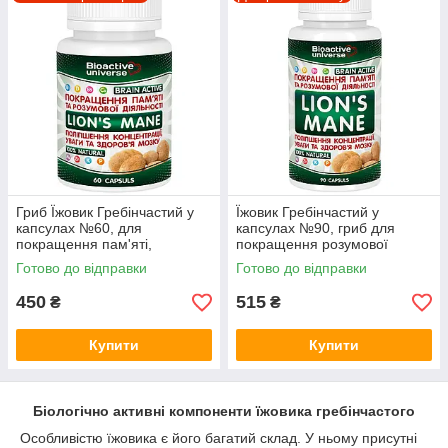
Гриб Їжовик Гребінчастий у
Їжовик Гребінчастий у
капсулах №60, для
капсулах №90, гриб для
покращення пам'яті,
покращення розумової
концентрації уваги та
діяльності
Готово до відправки
Готово до відправки
здоров'я мозку
450
515
₴
₴
Купити
Купити
Біологічно активні компоненти їжовика гребінчастого
Особливістю їжовика є його багатий склад. У ньому присутні