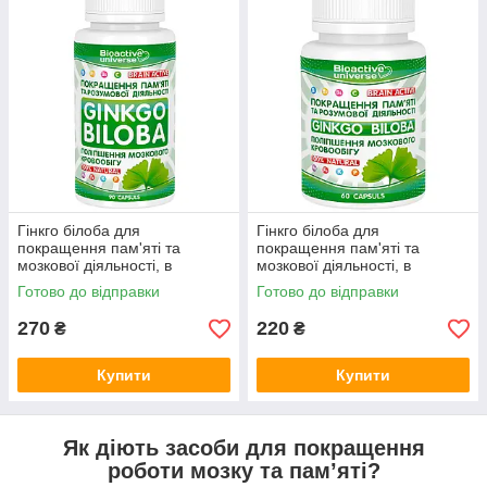
здатність до навчання. Це ефективна підтримка для
студентів, фахівців інтелектуальної праці, людей старшого
віку — усіх, хто хоче залишатися ментально активним і
зібраним щодня. Пропонуємо придбати Капсули для
покращення роботи мозку та пам’яті з гінкго білобою просто
зараз за ціною виробника, щоб заощадити й отримати
максимум користі.
Гінкго білоба для
Гінкго білоба для
покращення пам'яті та
покращення пам'яті та
мозкової діяльності, в
мозкової діяльності, в
капсулах №90
капсулах №60
Готово до відправки
Готово до відправки
270
220
₴
₴
Купити
Купити
Як діють засоби для покращення
роботи мозку та пам’яті?