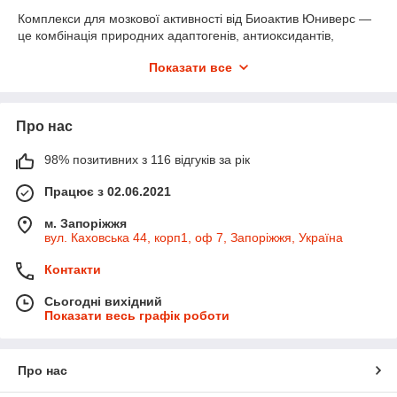
Комплекси для мозкової активності від Биоактив Юниверс —
це комбінація природних адаптогенів, антиоксидантів,
вітамінів групи B, мікроелементів і рослинних екстрактів. Вони
Показати все
діють комплексно:
● покращують кровопостачання мозку;
● підвищують рівень енергії;
Про нас
● стимулюють утворення нейромедіаторів;
98% позитивних з 116 відгуків за рік
● захищають клітини від окисного стресу.
Особливістю продукції є саме біоактивність — здатність
Працює з 02.06.2021
швидко засвоюватися організмом без додаткового
навантаження печінки й травної системи. Усі формули
м. Запоріжжя
вул. Каховська 44, корп1, оф 7, Запоріжжя, Україна
розроблені з урахуванням сучасних наукових досліджень у
сфері нейропідтримки й ноотропної дії. На сайті ви знайдете
Контакти
й інші продукти для імунітету, серця, суглобів і загального
зміцнення організму.
Сьогодні вихідний
Корисні властивості
Показати весь графік роботи
Капсули Гінкго білоба від Bioactive Universe мають
багатовекторну дію. Основні переваги їх використання
Про нас
полягають у наступному: