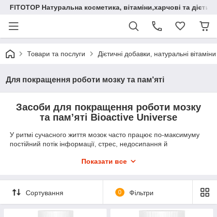
FITOTOP Натуральна косметика, вітаміни,харчові та дієтич
Товари та послуги
Дієтичні добавки, натуральні вітаміни
Для покращення роботи мозку та пам'яті
Засоби для покращення роботи мозку
та пам’яті Bioactive Universe
У ритмі сучасного життя мозок часто працює по-максимуму
постійний потік інформації, стрес, недосипання й
незбалансоване харчування призводять до зниження
Показати все
концентрації, погіршення пам’яті й швидкої втомлюваності.
Все це погіршує продуктивність, настрій і загальне
самопочуття. Саме через це стають популярними натуральні
комплекси, які підтримують роботу нервової системи.
Сортування
0
Фільтри
Бренд Bioactive Universe пропонує якісні засоби з природних
компонентів, що покращують мозкову діяльність, пам’ять й