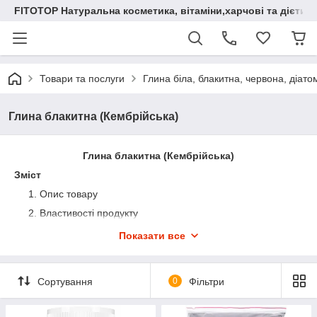
FITOTOP Натуральна косметика, вітаміни,харчові та дієтич
Товари та послуги
Глина біла, блакитна, червона, діато
Глина блакитна (Кембрійська)
Глина блакитна (Кембрійська)
Зміст
Опис товару
Властивості продукту
Використання в медицині
Показати все
Застосування в косметології
Ефект від вживання
Сортування
0
Фільтри
Рекомендації по застосуванню
Переваги продукції