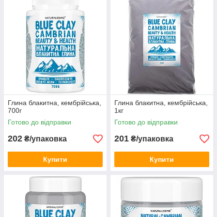
1. Опис товару
Блакитна (кембрійських) глина – мінеральне з'єднання, яке
утворилося більше 500 мільйонів років тому. Її видобувають з
покладів глибиною 30-60 м. Матеріал на 50% складається з
кремнезему, також містить у своєму складі такі рідкісні
елементи, як радій, фосфор, калій, магній. Має синьо-
блакитний колір і при змішуванні з водою утворює однорідну
масу.
Глина блакитна, кембрійська,
Глина блакитна, кембрійська,
700г
1кг
Готово до відправки
Готово до відправки
202
201
₴/упаковка
₴/упаковка
Купити
Купити