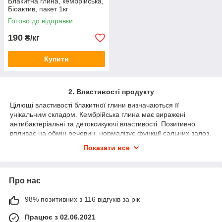
Блакитна глина, кембрійська,
Біоактив, пакет 1кг
Готово до відправки
190
₴/кг
Купити
2. Властивості продукту
Цілющі властивості блакитної глини визначаються її
унікальним складом. Кембрійська глина має виражені
антибактеріальні та детоксикуючі властивості. Позитивно
впливає на обмін речовин, нормалізує функції сальних залоз.
Екологічна чистота дозволяє використовувати речовину
Показати все
всередину і зовнішньо.
3. Використання в медицині
В лікувальних цілях блакитну кембрійську глину застосовують
Про нас
зовнішньо для лікування:
98% позитивних з 116 відгуків за рік
шкірних захворювань (себорея);
поганої циркуляції крові в нижніх кінцівках;
Працює з 02.06.2021